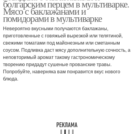
болгарским перцем в мультиварке.
Мясо с баклажанами и
помидорами в мультиварке
Невероятно вкусными получаются баклажаны,
Рис с луком
Рис с томатной пастой
приготовленные с говяжьей вырезкой или телятиной,
свежими томатами под майонезным или сметанным
соусом. Подливка даст мясу дополнительную сочность, а
неповторимый аромат такому гастрономическому
Рис с овощами
творению придадут сушеные прованские травы.
Попробуйте, наверняка вам понравится вкус нового
блюда.