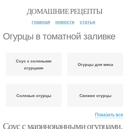
ДОМАШНИЕ РЕЦЕПТЫ
главная
новости
статьи
Огурцы в томатной заливке
Соус с солеными
Огурцы для мяса
огурцами
Соленые огурцы
Свежие огурцы
Показать все
Соус с маринованными огурцами.
Томатный соус
Заливка на зиму