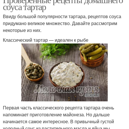
соуса тартар
Ввиду большой популярности тартара, рецептов соуса
придумано великое множество. Давайте рассмотрим
некоторые из них.
Классический тартар — идеален к рыбе
Первая часть классического рецепта тартара очень
напоминает приготовление майонеза. Но дальше
начинается самое интересное. В привычный густой
холодный соус из растительного масла и яйца мы