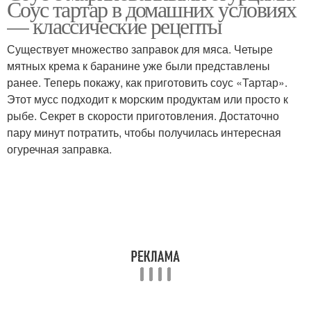
Соус тартар в домашних условиях
— классические рецепты
Существует множество заправок для мяса. Четыре
Заливка без
Тартар с солеными
мятных крема к баранине уже были представлены
стерилизации
огурцами
ранее. Теперь покажу, как приготовить соус «Тартар».
Этот мусс подходит к морским продуктам или просто к
рыбе. Секрет в скорости приготовления. Достаточно
пару минут потратить, чтобы получилась интересная
Огурцы без
Огурцы на зиму
огуречная заправка.
стерилизации
Обалденные огурцы
Малосольные огурцы
Огурцы без уксуса
Вкусные огурцы