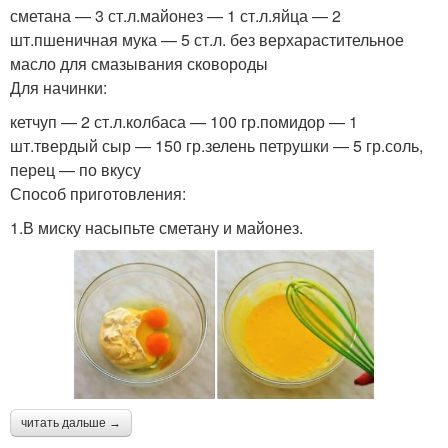
сметана — 3 ст.л.майонез — 1 ст.л.яйца — 2
шт.пшеничная мука — 5 ст.л. без верхарастительное
масло для смазывания сковороды
Для начинки:
кетчуп — 2 ст.л.колбаса — 100 гр.помидор — 1
шт.твердый сыр — 150 гр.зелень петрушки — 5 гр.соль,
перец — по вкусу
Способ приготовления:
1.В миску насыпьте сметану и майонез.
читать дальше →