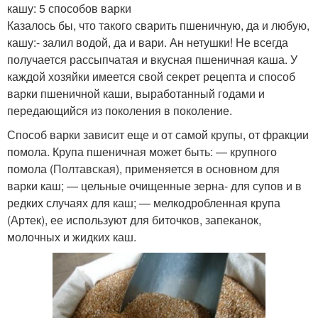
кашу: 5 способов варки
Казалось бы, что такого сварить пшеничную, да и любую,
кашу:- залил водой, да и вари. Ан нетушки! Не всегда
получается рассыпчатая и вкусная пшеничная каша. У
каждой хозяйки имеется свой секрет рецепта и способ
варки пшеничной каши, выработанный годами и
передающийся из поколения в поколение.
Способ варки зависит еще и от самой крупы, от фракции
помола. Крупа пшеничная может быть: — крупного
помола (Полтавская), применяется в основном для
варки каш; — цельные очищенные зерна- для супов и в
редких случаях для каш; — мелкодробленная крупа
(Артек), ее используют для биточков, запеканок,
молочных и жидких каш.