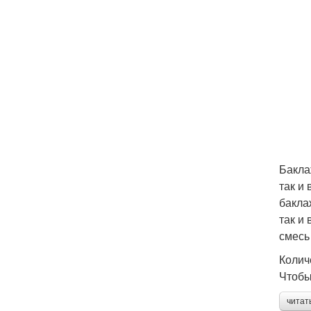
Бакла
так и
бакла
так и
смесь
Колич
Чтобы
читат