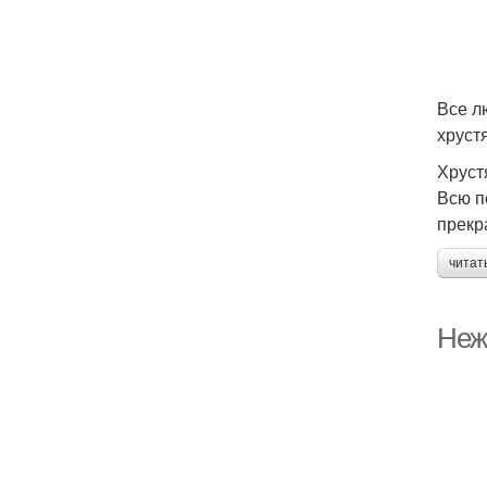
Все л
хруст
Хруст
Всю п
прекр
читат
Неж