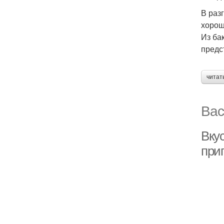
В раз
хорош
Из ба
предс
читат
Вас
Вку
при