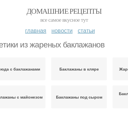
ДОМАШНИЕ РЕЦЕПТЫ
все самое вкусное тут
главная
новости
статьи
етики из жареных баклажанов
юда с баклажанами
Баклажаны в кляре
Жар
Бак
лажаны с майонезом
Баклажаны под сыром
клажаны с зеленью
Рецепты из баклажанов