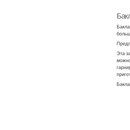
Бак
Бакла
больш
Предл
Эта з
можно
гарни
приго
Бакла