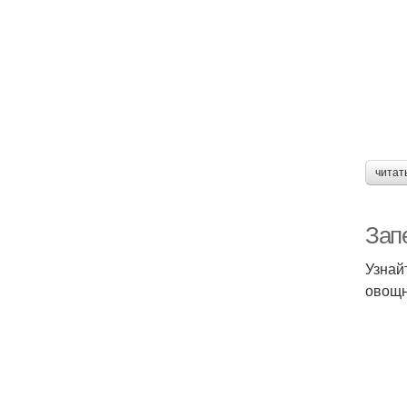
читат
Зап
Узнай
овощн