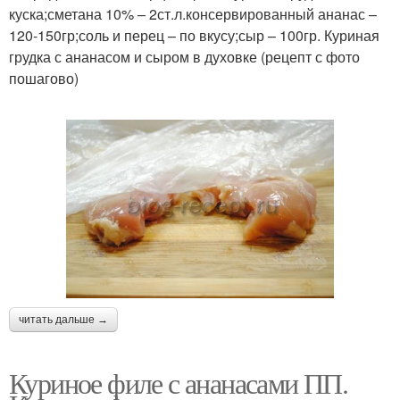
куска;сметана 10% – 2ст.л.консервированный ананас –
120-150гр;соль и перец – по вкусу;сыр – 100гр. Куриная
грудка с ананасом и сыром в духовке (рецепт с фото
пошагово)
читать дальше →
Куриное филе с ананасами ПП.