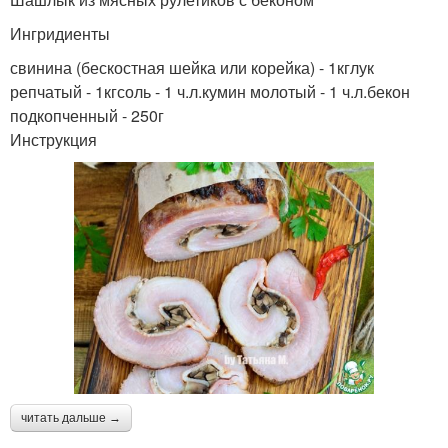
Ингридиенты
свинина (бескостная шейка или корейка) - 1кглук
репчатый - 1кгсоль - 1 ч.л.кумин молотый - 1 ч.л.бекон
подкопченный - 250г
Инструкция
читать дальше →