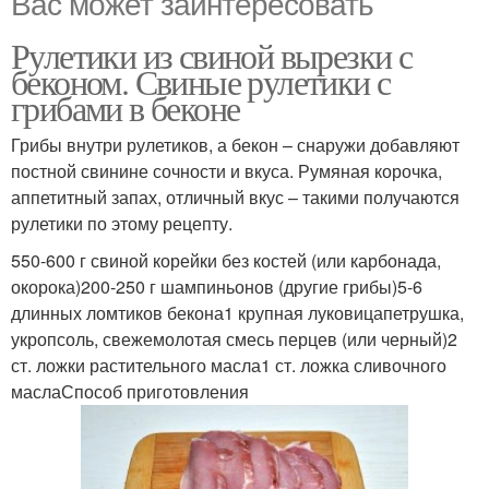
Вас может заинтересовать
Рулетики из свиной вырезки с
беконом. Свиные рулетики с
грибами в беконе
Грибы внутри рулетиков, а бекон – снаружи добавляют
постной свинине сочности и вкуса. Румяная корочка,
аппетитный запах, отличный вкус – такими получаются
рулетики по этому рецепту.
550-600 г свиной корейки без костей (или карбонада,
окорока)200-250 г шампиньонов (другие грибы)5-6
длинных ломтиков бекона1 крупная луковицапетрушка,
укропсоль, свежемолотая смесь перцев (или черный)2
ст. ложки растительного масла1 ст. ложка сливочного
маслаСпособ приготовления