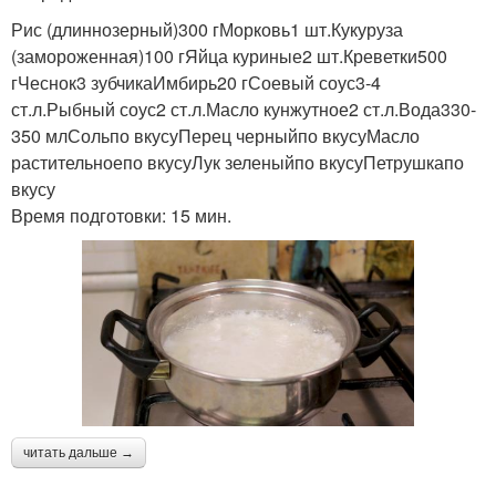
Рис (длиннозерный)300 гМорковь1 шт.Кукуруза
(замороженная)100 гЯйца куриные2 шт.Креветки500
гЧеснок3 зубчикаИмбирь20 гСоевый соус3-4
ст.л.Рыбный соус2 ст.л.Масло кунжутное2 ст.л.Вода330-
350 млСольпо вкусуПерец черныйпо вкусуМасло
растительноепо вкусуЛук зеленыйпо вкусуПетрушкапо
вкусу
Время подготовки: 15 мин.
читать дальше →