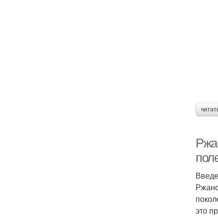
читат
Ржан
пол
Введе
Ржано
покол
это п