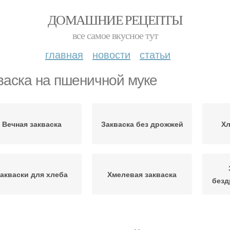
ДОМАШНИЕ РЕЦЕПТЫ
все самое вкусное тут
главная
новости
статьи
васка на пшеничной муке
Вечная закваска
Закваска без дрожжей
Хл
акваски для хлеба
Хмелевая закваска
безд
Хлеба на закваске
Закваски без дрожжей