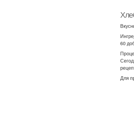
Хле
Вкусн
Ингре
60 до
Проце
Сегод
рецеп
Для п