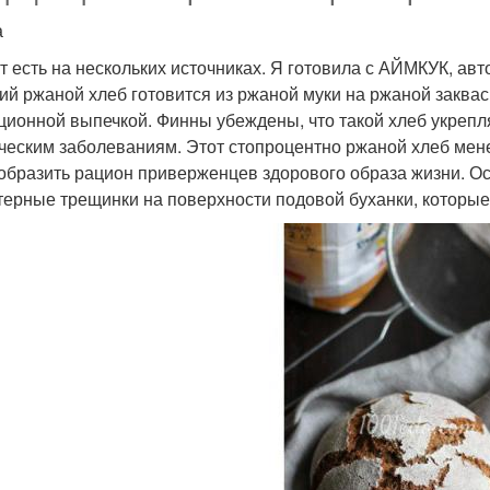
а
т есть на нескольких источниках. Я готовила с АЙМКУК, ав
ий ржаной хлеб готовится из ржаной муки на ржаной заквас
ционной выпечкой. Финны убеждены, что такой хлеб укрепл
ческим заболеваниям. Этот стопроцентно ржаной хлеб мен
образить рацион приверженцев здорового образа жизни. О
терные трещинки на поверхности подовой буханки, которые