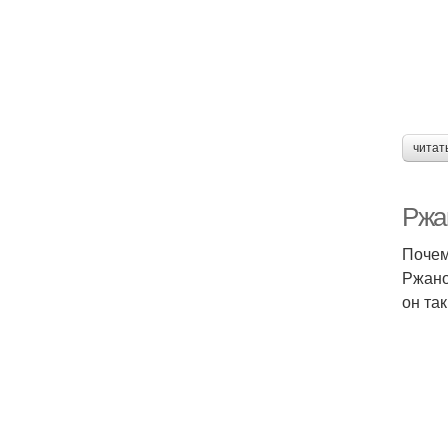
читат
Ржа
Почем
Ржано
он та