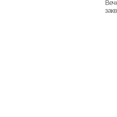
Веч
закв