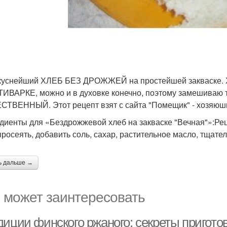
куснейший ХЛЕБ БЕЗ ДРОЖЖЕЙ на простейшей закваске. Хле
ИВАРКЕ, можно и в духовке конечно, поэтому замешиваю те
ТВЕННЫЙ. Этот рецепт взят с сайта "Помещик" - хозяюшке
диенты для «Бездрожжевой хлеб на закваске "Вечная"»:Рец
просеять, добавить соль, сахар, растительное масло, тщате
ь дальше →
 может заинтересовать
иции финского ржаного: секреты пригото