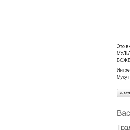
Это в
МУЛЬТ
БОЖЕС
Ингре
Муку 
читат
Вас
Трад