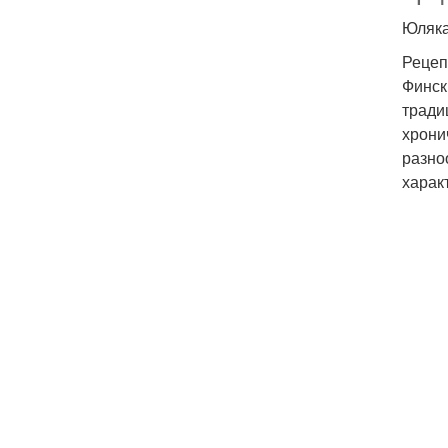
Юляк
Рецеп
Финск
тради
хрони
разно
харак