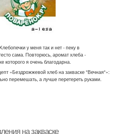
бопечки у меня так и нет - пеку в
сто сама. Повторюсь, аромат хлеба -
 которого я очень благодарна.
епт «Бездрожжевой хлеб на закваске "Вечная"»:
льно перемешать, а лучше перетереть руками.
вления на закваске