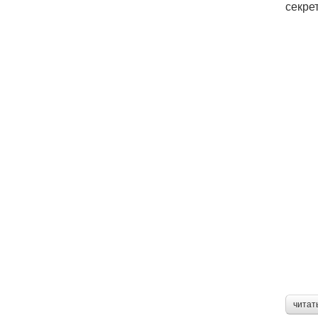
секре
читат