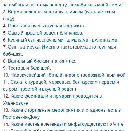
запечённая по этому рецепту, полюбилась моей семье.
3.
Вермишелевая запеканка с мясом (как в детском
саду).
4.
Простая и очень вкусная коврижка.
5.
Самый простой рецепт блинчиков.
6.
Куриный суп чесночными галушками - рулетиками.
7.
Суп - затируха. Именно так готовила этот суп моя
бабушка.
8.
Ванильный бисквит на кипятке.
9.
Тесто для беляшей.
10.
Наивкуснейший тёртый пирог с творожной начинкой.
11.
Салат с курицей, морковью, болгарским перцем и
сыром: простой и вкусный рецепт
12.
Какие фестивали и ярмарки проводятся в
Ульяновске
13.
Какие спортивные мероприятия и стадионы есть в
Ростове-на-Дону
14.
Какие местные легенды и мифы существуют о Чите
15.
Ржаной хлеб на закваске: традиции и современность