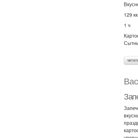
Вкусн
129 к
1 ч
Карто
Сытны
читат
Вас
Зап
Запеч
вкусн
празд
карто
уровн