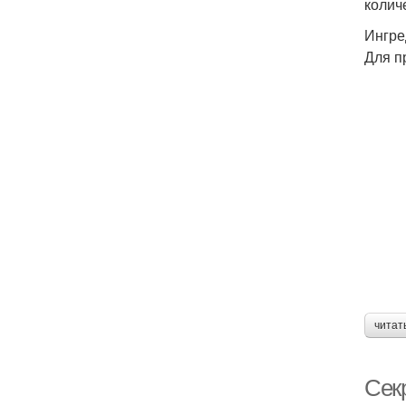
колич
Ингре
Для п
читат
Секр