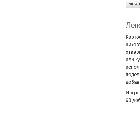
читат
Легк
Карто
никог
отвар
или к
испол
подел
добав
Ингре
63 до