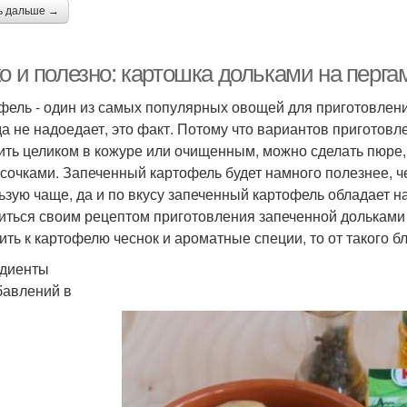
ь дальше →
о и полезно: картошка дольками на перга
фель - один из самых популярных овощей для приготовления 
да не надоедает, это факт. Потому что вариантов приготовл
ить целиком в кожуре или очищенным, можно сделать пюре,
усочками. Запеченный картофель будет намного полезнее, ч
ьзую чаще, да и по вкусу запеченный картофель обладает 
иться своим рецептом приготовления запеченной дольками ка
ить к картофелю чеснок и ароматные специи, то от такого б
диенты
бавлений в