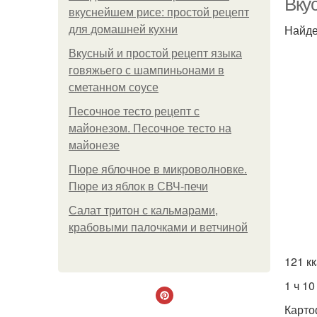
Вку
вкуснейшем рисе: простой рецепт
Найде
для домашней кухни
Вкусный и простой рецепт языка
говяжьего с шампиньонами в
сметанном соусе
Песочное тесто рецепт с
майонезом. Песочное тесто на
майонезе
Пюре яблочное в микроволновке.
Пюре из яблок в СВЧ-печи
Салат тритон с кальмарами,
крабовыми палочками и ветчиной
121 к
1 ч 10
Карто