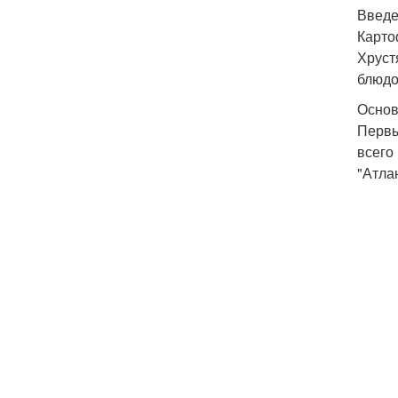
Введ
Карто
Хруст
блюдо
Основ
Первы
всего
"Атла