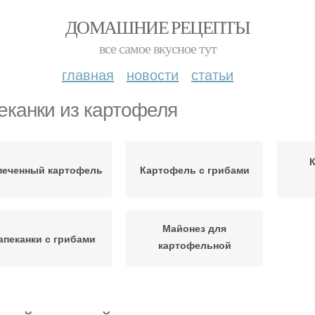
ДОМАШНИЕ РЕЦЕПТЫ
все самое вкусное тут
главная
новости
статьи
еканки из картофеля
печенный картофель
Картофель с грибами
Майонез для
апеканки с грибами
картофельной
запеканки