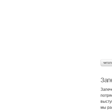
читат
Зап
Запеч
потря
высту
мы ра