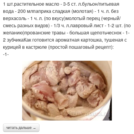
1 шт.растительное масло - 3-5 ст. л.бульон/питьевая
вода - 200 млпаприка сладкая (молотая) - 1 ч. л. без
верхасоль - 1 ч. л. (по вкусу)молотый перец (черный/
смесь разных видов) - 1/3 ч. л.лавровый лист - 1-2 шт. (по
желанию)прованские травы - большая щепотьчеснок - 1-
2 зубчикаКак готовится ароматная картошка, тушеная с
курицей в кастрюле (простой пошаговый рецепт):
-1-
читать дальше →