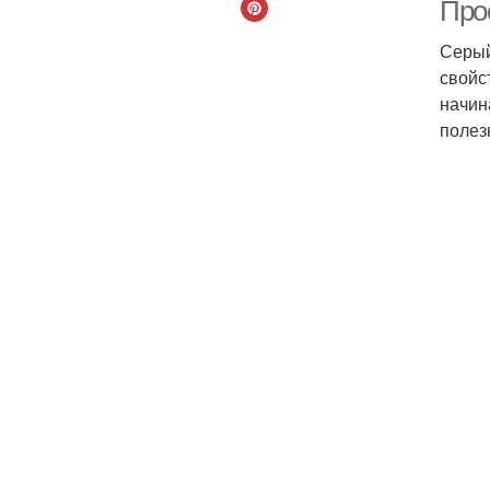
Про
Серый
свойс
Хле
начин
полез