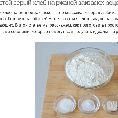
дрожжах
стой серый хлеб на ржаной закваске: ре
 хлеб на ржаной закваске — это классика, которая любима
тва. Готовить такой хлеб может казаться сложным, но на са
Хлеб из кукурузной
б из гречневой муки
Хле
ающих. В этой статье мы расскажем, как приготовить прост
муки
ными советами, которые помогут вам получить идеальный р
Закваски в
Хлеба с
Хлеб 
приготовлении
цельнозерновой мукой
Закваска на вкус
Закваски для хлеба
Т
Хлеба в плане
Ржаной хлеб
Х