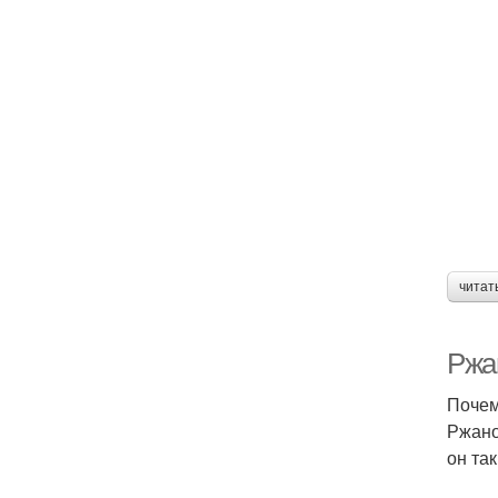
читат
Ржа
Почем
Ржано
он та