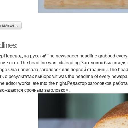
ездрожжевой хлеб
Хлеб в духовке
Хле
ь дальше →
Хлеб с семенами
Хлеб на сыворотке
А
lines:
рПеревод на русскийThe newspaper headline grabbed everyon
ние всех.The headline was misleading.Заголовок был вводящи
леб в мультиварке
Хлеб в хлебопечке
page.Она написала заголовок для первой страницы.The headlin
ть о результатах выборов.It was the headline of every newsp
ne editor works late into the night.Редактор заголовков раб
вождаются срочным заголовком.