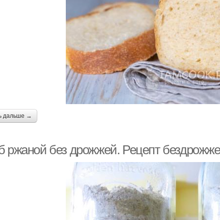
ь дальше →
б ржаной без дрожжей. Рецепт бездрожжев