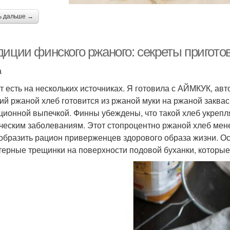
ь дальше →
иции финского ржаного: секреты пригото
а
т есть на нескольких источниках. Я готовила с АЙМКУК, ав
ий ржаной хлеб готовится из ржаной муки на ржаной заквас
ционной выпечкой. Финны убеждены, что такой хлеб укрепл
ческим заболеваниям. Этот стопроцентно ржаной хлеб мен
образить рацион приверженцев здорового образа жизни. О
терные трещинки на поверхности подовой буханки, которые