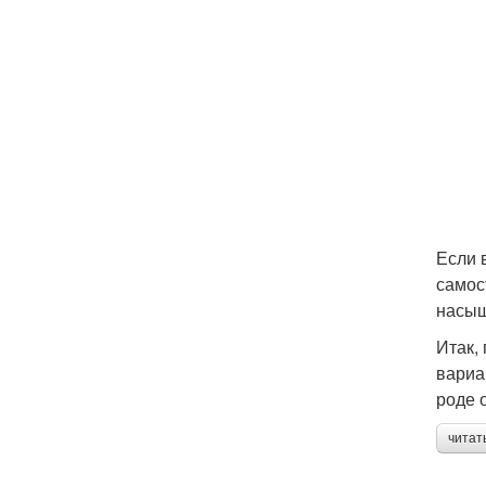
Если 
самос
насыщ
Итак,
вариа
роде 
читат