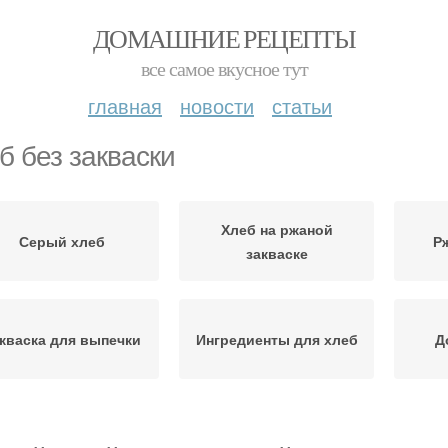
ДОМАШНИЕ РЕЦЕПТЫ
все самое вкусное тут
главная
новости
статьи
б без закваски
Хлеб на ржаной
Серый хлеб
Р
закваске
кваска для выпечки
Ингредиенты для хлеб
Д
Хлеб на свежих
Хлеб без дрожжей
Х