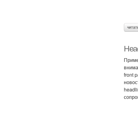
Б
читат
Head
Приме
внима
Х
front 
новос
headli
сопро