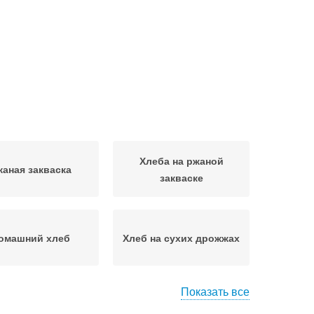
Хлеба на ржаной
жаная закваска
закваске
омашний хлеб
Хлеб на сухих дрожжах
Показать все
леб на молоке
Хлеб на сметане