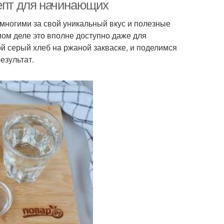
цепт для начинающих
 многими за свой уникальный вкус и полезные
мом деле это вполне доступно даже для
б из ржаной муки
Мука на закваске
ой серый хлеб на ржаной закваске, и поделимся
езультат.
с цельнозерновой
Муки в хлебе
мукой
ест для хлеба
Хлеб для людей
леба в духовке
Хлеба на кефире