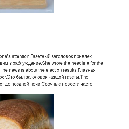
ба без дрожжей
Бесконечная закваска
роматный хлеб
Цельнозерновой хлеб
e’s attention.Газетный заголовок привлек
м в заблуждение.She wrote the headline for the
e news is about the election results.Главная
aper.Это был заголовок каждой газеты.The
отает до поздней ночи.Срочные новости часто