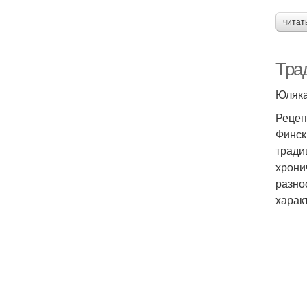
читат
Трад
Юляк
Рецеп
Финск
тради
хрони
разно
харак