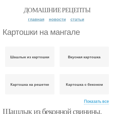
ДОМАШНИЕ РЕЦЕПТЫ
главная
новости
статьи
Картошки на мангале
Шашлык из картошки
Вкусная картошка
Картошка на решетке
Картошка с беконом
Показать все
Шашлык из беконной свинины.
Картошка в казане
Картошка с салом