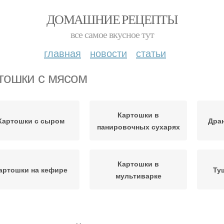
ДОМАШНИЕ РЕЦЕПТЫ
все самое вкусное тут
главная
новости
статьи
тошки с мясом
Картошки в
Картошки с сыром
Дран
панировочных сухарях
Картошки в
артошки на кефире
Ту
мультиварке
Картошки без мяса
Картошка с тушенкой
Кар