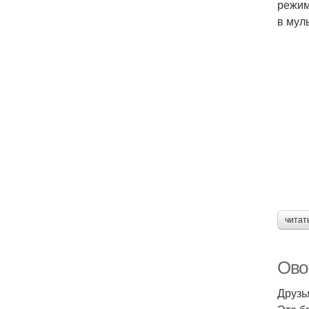
режим
в мул
читат
Ово
Друзь