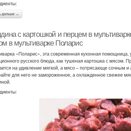
диенты:
ь дальше →
ядина с картошкой и перцем в мультиварк
ом в мультиварке Поларис
иварка «Поларис», эта современная кухонная помощница, у
ционного русского блюда, как тушеная картошка с мясом. П
ается на удивление мягкой, а мясо – потрясающе сочным и
айте для него не замороженное, а охлажденное свежее мяс
иной.
диенты: