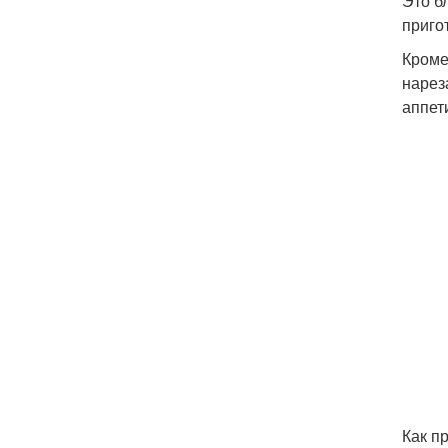
Это б
приго
Кроме
нареза
аппет
Как п