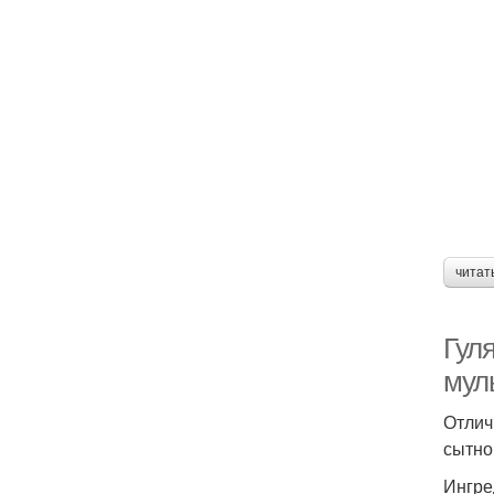
читат
Гул
мул
Отлич
сытно
Ингре