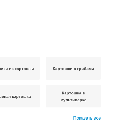
ики из картошки
Картошки с грибами
Картошка в
шеная картошка
мультиварке
Показать все
тошка с грибами
Картошки с овощами