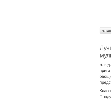
читат
Луч
мул
Блюда
приго
овощи 
предс
Класс
Проду