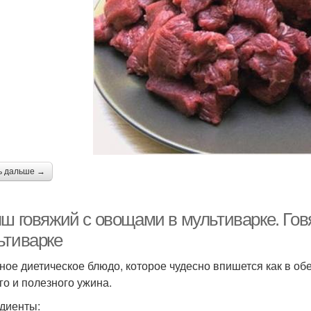
ь дальше →
яш говяжий с овощами в мультиварке. Го
ьтиварке
ное диетическое блюдо, которое чудесно впишется как в об
го и полезного ужина.
диенты: