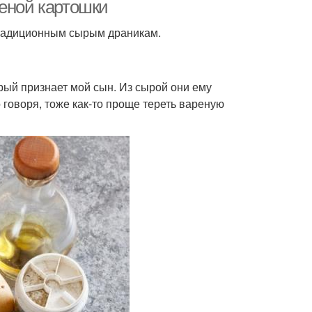
реной картошки
традиционным сырым драникам.
ошка со свининой
Картошка с курицей
рый признает мой сын. Из сырой они ему
о говоря, тоже как-то проще тереть вареную
усная картошка
Рагу с картошкой
реная картошка
Картошка в казане
ртошка с луком
Мясо с картошкой