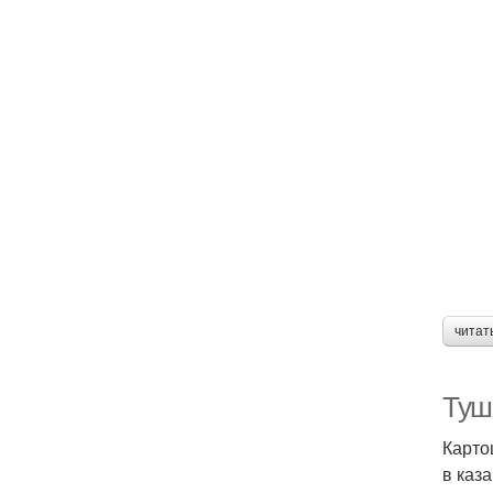
читат
Туш
Карто
в каз