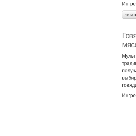
Ингре
читат
Гов
мяс
Мульт
тради
получ
выбир
говяд
Ингре