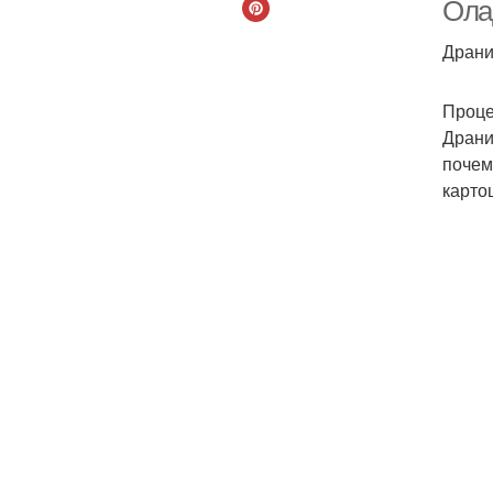
Ола
Драни
М
Проце
Драни
почем
карто