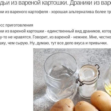
дьи из вареной картошки. Драники из ва
ки из вареного картофеля - хорошая альтернатива более 
ясо в мультиварке
Картошка с мясом
Карт
сс приготовления
ки из вареной картошки - единственный вид драников, кото
у-то не нравятся. Говорит, из вареной - нежнее. Мне, честн
шку, чем сырую. Ну, думаю, тут все дело вкуса и привычки.
Шарики с мясом
Картофель с мясом
Вк
Рагу с мясом
Говядина с картошкой
Жа
Картошки в казане
Картошка со шкварками
Ка