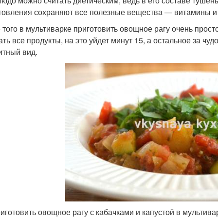
людо можно считать диетическим, ведь в его составе туше
товления сохраняют все полезные вещества — витамины и
 того в мультиварке приготовить овощное рагу очень просто
ть все продукты, на это уйдет минут 15, а остальное за чуд
итный вид.
риготовить овощное рагу с кабачками и капустой в мультива