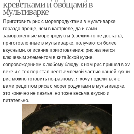
креветками и овощами в
мультиварке
Приготовить рис с морепродуктами в мультиварке
гораздо проще, чем в кастрюле, да и сами
Каша с курицей
Каша с овощами
замороженные морепродукты (свежих-то не достать),
приготовленные в мультиварке, получаются более
вкусными. описание приготовления: рис является
ключевым элементом в китайской кухне,
Каша с тыквой
Каша с креветками
сопровождением к любому блюду. к нам рис пришел в xv
веке и с тех пор стал неотъемлемой частью нашей кухни.
рис можно готовить по-разному. я хочу поделиться с
вами рецептом риса с морепродуктами в мультиварке.
это конечно не паэлья, но тоже весьма вкусно и
питательно.