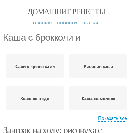
ДОМАШНИЕ РЕЦЕПТЫ
главная
новости
статьи
Каша с брокколи и
Каши с креветками
Рисовая каша
Каша на воде
Каша на молоке
Показать все
Завтрак на ходу: рисовуха с
Каша с изюмом
Каша с медом