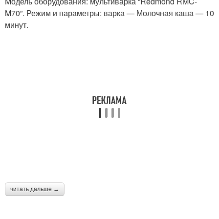
Модель оборудования: мультиварка “Redmond RMC-
M70”. Режим и параметры: варка — Молочная каша — 10
минут.
Каша без комочков
Каша с грушей
Каша со сливками
Каша на молоке
Каша на клюквенном
Каша с водой
соке
читать дальше →
Каша на сухом молоке
Овсяная каша