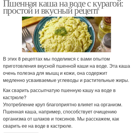
Пшенная каша на воде с курагой:
простой и вкусный рецепт
Ингредиенты для
Каши на молоке
манная каша
Каши по классическому
Каша на молоке-рецепт
рецепту
В этих 8 рецептах мы поделимся с вами опытом
приготовления вкусной пшенной каши на воде. Эта каша
очень полезна для мышц и кожи, она содержит
Каша в мультиварке
Каша с молоком
медленно усваиваемые углеводы и растительные жиры.
Как сварить рассыпчатую пшенную кашу на воде в
кастрюле?
Употребление круп благоприятно влияет на организм.
Пшенная каша, например, способствует очищению
Каша с творогом
Каша с изюмом
организма от шлаков и токсинов. Мы расскажем, как
сварить ее на воде в кастрюле.