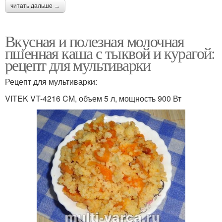
читать дальше →
Каша на курином
Каша на литре
бульоне
Вкусная и полезная молочная
пшенная каша с тыквой и курагой:
рецепт для мультиварки
Каша на литр
Каша с сыром
Рецепт для мультиварки:
VITEK VT-4216 CM, объем 5 л, мощность 900 Вт
Каша с яйцом
Постная каша
Каша с мясом
Каша с овощами