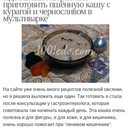
приготовить пшённую кашу с
кураги
курагой и черносливом в
мультиварке
Каши на воде
Любимая каша
Сухофруктов вместо
Быстрые каши
кураги
На сайте уже очень много рецептов полезной овсянки,
Каша с тыквой
Каши с тыквой
но я решила выложить еще один. Так готовить я стала
после консультации у гастроэнтеролога, которая
советовала так начинать каждый день. Эта кашка очень
полезна и для фигуры, и для кожи, и для кишечника,
Курага в мультиварке
Молочная каша
очень хорошо помогает при “ленивом кишечнике”.