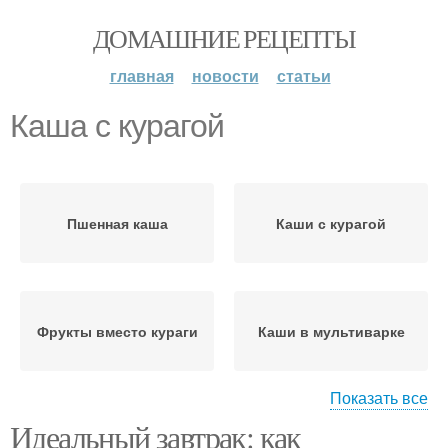
ДОМАШНИЕ РЕЦЕПТЫ
главная
новости
статьи
Каша с курагой
Пшенная каша
Каши с курагой
Фрукты вместо кураги
Каши в мультиварке
Показать все
Идеальный завтрак: как
Сухофрукты вместо
Каша на воде