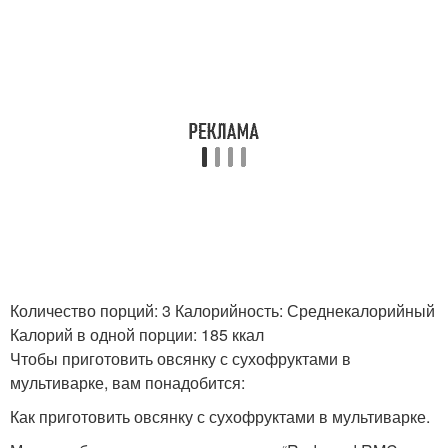
Пшёная каша
"рисовая каша
Каша с медом
Сахар в кашу
Каша с сухофруктами
Пшенки с курагой
Количество порций: 3 Калорийность: Среднекалорийный
Калорий в одной порции: 185 ккал
Чтобы приготовить овсянку с сухофруктами в
мультиварке, вам понадобится:
Манная каша
Каша из сухих сливок
Как приготовить овсянку с сухофруктами в мультиварке.