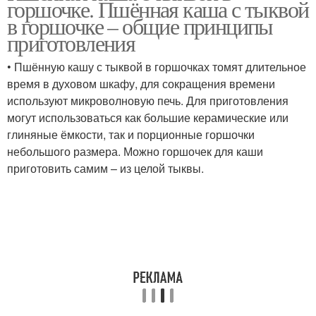
горшочке. Пшённая каша с тыквой
в горшочке – общие принципы
приготовления
• Пшённую кашу с тыквой в горшочках томят длительное
Рисовая каша
Ингредиенты для каша
время в духовом шкафу, для сокращения времени
используют микроволновую печь. Для приготовления
могут использоваться как большие керамические или
глиняные ёмкости, так и порционные горшочки
Каша на воде
Каша из тыквы
небольшого размера. Можно горшочек для каши
приготовить самим – из целой тыквы.
Рассыпчатая каша
Каша на молоке