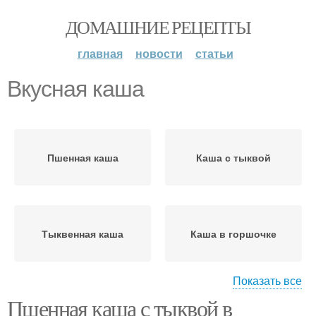
ДОМАШНИЕ РЕЦЕПТЫ
главная
новости
статьи
Вкусная каша
Пшенная каша
Каша с тыквой
Тыквенная каша
Каша в горшочке
Показать все
Пшенная каша с тыквой в
Каши с тыквой
Молочная каша