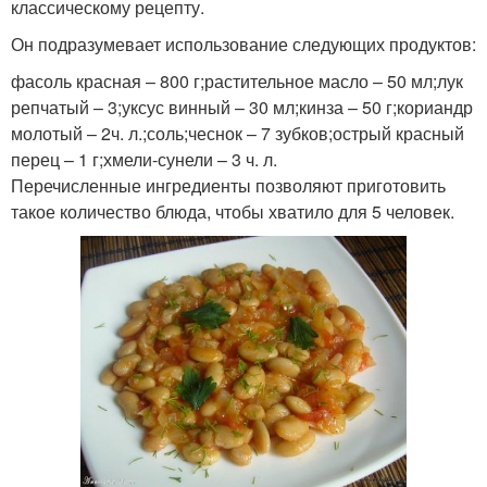
классическому рецепту.
Он подразумевает использование следующих продуктов:
фасоль красная – 800 г;растительное масло – 50 мл;лук
репчатый – 3;уксус винный – 30 мл;кинза – 50 г;кориандр
молотый – 2ч. л.;соль;чеснок – 7 зубков;острый красный
перец – 1 г;хмели-сунели – 3 ч. л.
Перечисленные ингредиенты позволяют приготовить
такое количество блюда, чтобы хватило для 5 человек.