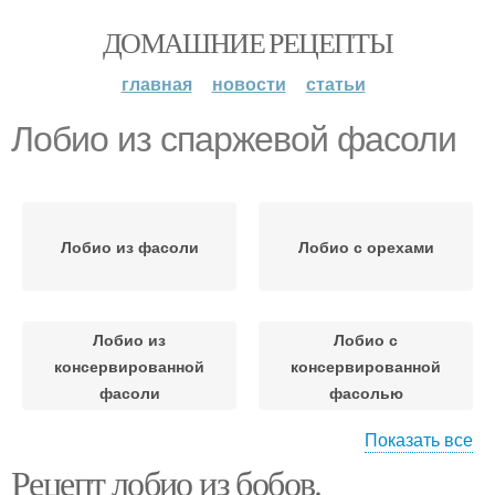
ДОМАШНИЕ РЕЦЕПТЫ
главная
новости
статьи
Лобио из спаржевой фасоли
Лобио из фасоли
Лобио с орехами
Лобио из
Лобио с
консервированной
консервированной
фасоли
фасолью
Показать все
Рецепт лобио из бобов.
Лобио с курицей
Блюда из фасоли