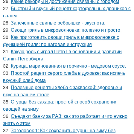
26.
Какие рекорды и достижения связаны с городом
27.
Быстрый и вкусный рецепт картофельных драников с
салом
28.
Запеченные свиные ребрышки - вкуснота.
29.
Овощи гриль в микроволновке: полезно и просто
30.
Как приготовить овощи гриль в микроволновке с
функцией гриля: пошаговая инструкция
31.
Какую роль сыграл Петр I в основании и развитии
Санкт-Петербурга
32.
Курица, маринованная в горчично - медовом соусе.
33.
Простой рецепт серого хлеба в духовке: как испечь
вкусный хлеб дома
34.
Полезные рецепты хлеба с закваской: здоровье и
вкус на вашем столе
35.
Огурцы без сахара: простой способ сохранения
овощей на зиму
36.
Съедают банку за РАЗ: как это работает и что нужно
знать о этом
37.
Заголовок 1: Как сохранить огурцы на зиму без