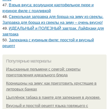
47.
Взрыв вкуса: воздушное картофельное пюре и
куриное филе с подливкой
48.
Свекольная заправка для борща на зиму из свеклы.
Заправка для борща из свеклы на зиму – очень вкусно!
49.
ИДЕАЛЬНЫЙ и ПОЛЕЗНЫЙ завтрак. Лайфхаки для
завтрака
50.
Запеканка с куриным филе: простой и вкусный
рецепт
Популярные материалы
Изысканные пельмени с семгой: секреты
приготовления идеального блюда
Корнишоны на зиму: как приготовить хрустящие в
литровых банках
Цыплёнок табака в пакете для запекания в духовке.
Вкусный и простой рецепт языка говяжьего с