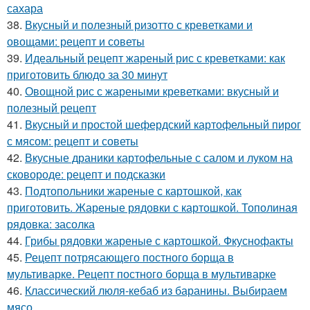
сахара
38.
Вкусный и полезный ризотто с креветками и
овощами: рецепт и советы
39.
Идеальный рецепт жареный рис с креветками: как
приготовить блюдо за 30 минут
40.
Овощной рис с жареными креветками: вкусный и
полезный рецепт
41.
Вкусный и простой шефердский картофельный пирог
с мясом: рецепт и советы
42.
Вкусные драники картофельные с салом и луком на
сковороде: рецепт и подсказки
43.
Подтопольники жареные с картошкой, как
приготовить. Жареные рядовки с картошкой. Тополиная
рядовка: засолка
44.
Грибы рядовки жареные с картошкой. Фкуснофакты
45.
Рецепт потрясающего постного борща в
мультиварке. Рецепт постного борща в мультиварке
46.
Классический люля-кебаб из баранины. Выбираем
мясо