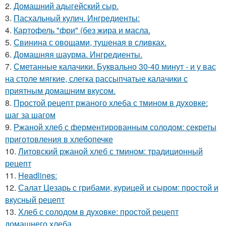
2.
Домашний адыгейский сыр.
3.
Пасхальный кулич. Ингредиенты:
4.
Картофель "фри" (без жира и масла.
5.
Свинина с овощами, тушеная в сливках.
6.
Домашняя шаурма. Ингредиенты.
7.
Сметанные калачики. Буквально 30-40 минут - и у вас
на столе мягкие, слегка рассыпчатые калачики с
приятным домашним вкусом.
8.
Простой рецепт ржаного хлеба с тмином в духовке:
шаг за шагом
9.
Ржаной хлеб с ферментированным солодом: секреты
приготовления в хлебопечке
10.
Литовский ржаной хлеб с тмином: традиционный
рецепт
11.
Headlines:
12.
Салат Цезарь с грибами, курицей и сыром: простой и
вкусный рецепт
13.
Хлеб с солодом в духовке: простой рецепт
домашнего хлеба