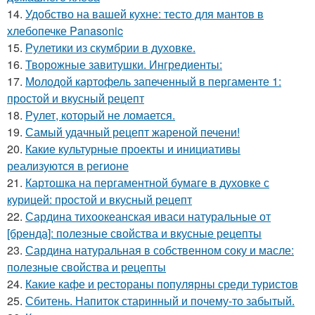
14.
Удобство на вашей кухне: тесто для мантов в
хлебопечке Panasonic
15.
Рулетики из скумбрии в духовке.
16.
Творожные завитушки. Ингредиенты:
17.
Молодой картофель запеченный в пергаменте 1:
простой и вкусный рецепт
18.
Рулет, который не ломается.
19.
Самый удачный рецепт жареной печени!
20.
Какие культурные проекты и инициативы
реализуются в регионе
21.
Картошка на пергаментной бумаге в духовке с
курицей: простой и вкусный рецепт
22.
Сардина тихоокеанская иваси натуральные от
[бренда]: полезные свойства и вкусные рецепты
23.
Сардина натуральная в собственном соку и масле:
полезные свойства и рецепты
24.
Какие кафе и рестораны популярны среди туристов
25.
Сбитень. Напиток старинный и почему-то забытый.