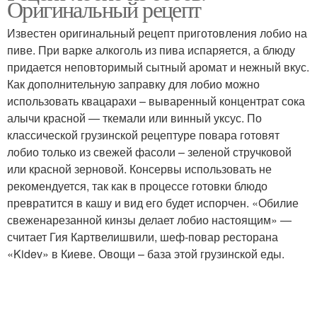
Оригинальный рецепт
Известен оригинальный рецепт приготовления лобио на
пиве. При варке алкоголь из пива испаряется, а блюду
придается неповторимый сытный аромат и нежный вкус.
Рецепты с фасолью
Лобио с сельдереем
Как дополнительную заправку для лобио можно
использовать квацарахи – вываренный концентрат сока
алычи красной — ткемали или винный уксус. По
классической грузинской рецептуре повара готовят
Лобио из стручковой
Лобио с мясом
лобио только из свежей фасоли – зеленой стручковой
фасоли
или красной зерновой. Консервы использовать не
рекомендуется, так как в процессе готовки блюдо
превратится в кашу и вид его будет испорчен. «Обилие
свеженарезанной кинзы делает лобио настоящим» —
Лобио из белой
считает Гия Картвелишвили, шеф-повар ресторана
«Kidev» в Киеве. Овощи – база этой грузинской еды.