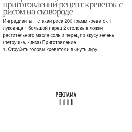
приготовлении рецепт креветок с
рисом на сковороде
Ингредиенты 1 стакан риса 200 грамм креветок 1
луковица 1 большой перец 2 столовые ложки
Куриный суп
Перловый суп
растительного масла соль и перец по вкусу зелень
(петрушка, кинза) Приготовление
1. Отрубить головы креветок и вынуть икру.
Суп без мяса
Грибной суп
Вкусный суп
Суп из перловки
Суп с польскими
Суп из польских грибов
грибами