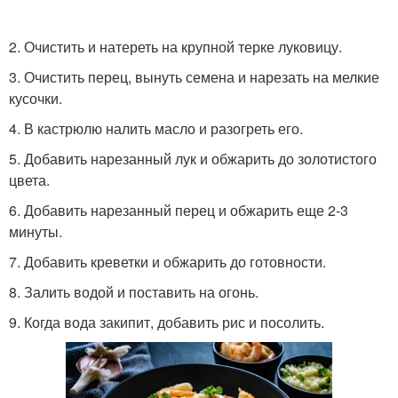
2. Очистить и натереть на крупной терке луковицу.
Суп с грибами
Суп из свежих грибов
3. Очистить перец, вынуть семена и нарезать на мелкие
кусочки.
4. В кастрюлю налить масло и разогреть его.
5. Добавить нарезанный лук и обжарить до золотистого
Овощной суп
Суп для ребенка
цвета.
6. Добавить нарезанный перец и обжарить еще 2-3
минуты.
Суп для годовалого
7. Добавить креветки и обжарить до готовности.
Суп с индейкой
ребенка
8. Залить водой и поставить на огонь.
9. Когда вода закипит, добавить рис и посолить.
Суп с брокколи и
Диетический суп