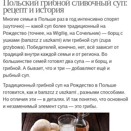
Польский грибной сливочный суп:
рецепт и история
Многие семьи в Польше раз в год интенсивно спорят
(шуточно) — какой суп более традиционный на
Рождество (точнее, на Wigilię, на Сочельник) — борщ с
ушками (barszcz z uszkami) или грибной суп (zupa
grzybowa). Победителей, конечно, нет, всё зависит от
традиций внутри каждой семьи и от региона. Во
большинстве семей готовят два супа — и борщ, и
грибной. А бывает, что и три — добавляют ещё и
рыбный суп.
Традиционный грибной суп на Рождество в Польше
готовится, как и barszcz z uszkami , разными способами.
Но отличия эти — в деталях. И так понятно, что основной
и незаменимый элемент супа — это грибы.