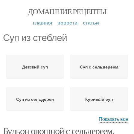
ДОМАШНИЕ РЕЦЕПТЫ
главная
новости
статьи
Суп из стеблей
Детский суп
Суп с сельдереем
Суп из сельдерея
Куриный суп
Показать все
Бульон овощной с сельдереем.
Овощной суп
Суп с корнем