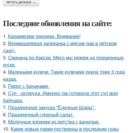
читать дальше →
Последние обновления на сайте:
1.
Караимские пирожки. Внимание!
2.
Вермишелевая запеканка с мясом (как в детском
саду).
3.
Свинина по-барски. Мясо мы режем на порционные
куски.
4.
Маленькие куличи. Такие куличики пекла тоже 3 года
назад.
5.
Пирог с бананами.
6.
Суп - затируха. Именно так готовила этот суп моя
бабушка.
7.
Праздничная закуска "Ёлочные Шары".
8.
Праздничный слоеный салат.
9.
Молочные коржики из детства с ванилью.
10.
Какие новые парки построены в последние годы