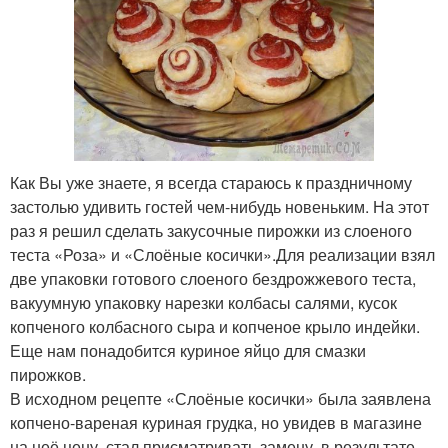
Как Вы уже знаете, я всегда стараюсь к праздничному
застолью удивить гостей чем-нибудь новеньким. На этот
раз я решил сделать закусочные пирожки из слоеного
теста «Роза» и «Слоёные косички».Для реализации взял
две упаковки готового слоеного бездрожжевого теста,
вакуумную упаковку нарезки колбасы салями, кусок
копченого колбасного сыра и копченое крыло индейки.
Еще нам понадобится куриное яйцо для смазки
пирожков.
В исходном рецепте «Слоёные косички» была заявлена
копчено-вареная куриная грудка, но увидев в магазине
на неё цену, стал присматривать замену, в результате