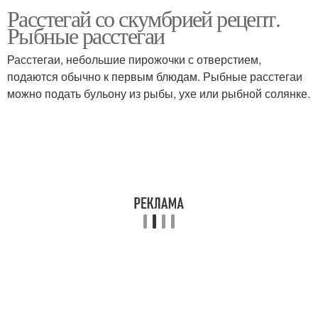
Расстегай со скумбрией рецепт.
Пирог с сырой рыбой
Пироги с рыбой
Рыбные расстегаи
Расстегаи, небольшие пирожочки с отверстием,
подаются обычно к первым блюдам. Рыбные расстегаи
можно подать бульону из рыбы, ухе или рыбной солянке.
Рыбный пирог
Пирог с рисом
Пирог с рыбными
Рыбно-рисовый пирог
консервами
Пирог из слоеного
Открытый пирог
теста