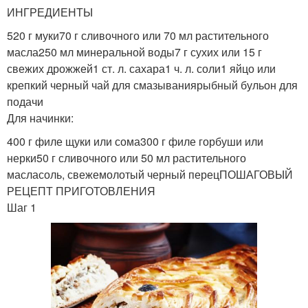
Пирог из рыбных
Пирог с консервой
ИНГРЕДИЕНТЫ
консервов
520 г муки70 г сливочного или 70 мл растительного
масла250 мл минеральной воды7 г сухих или 15 г
свежих дрожжей1 ст. л. сахара1 ч. л. соли1 яйцо или
Слоёный пирог
Начинка для пирога
крепкий черный чай для смазываниярыбный бульон для
подачи
Для начинки:
400 г филе щуки или сома300 г филе горбуши или
нерки50 г сливочного или 50 мл растительного
Пирожки со скумбрией
масласоль, свежемолотый черный перецПОШАГОВЫЙ
РЕЦЕПТ ПРИГОТОВЛЕНИЯ
Шаг 1