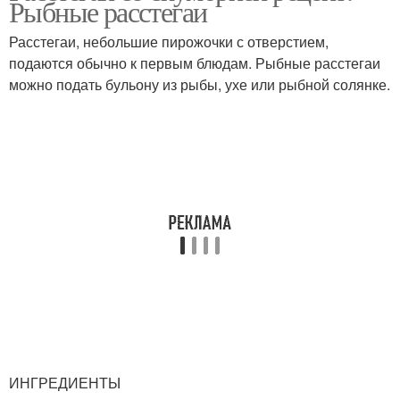
Рыбные расстегаи
Расстегаи, небольшие пирожочки с отверстием,
подаются обычно к первым блюдам. Рыбные расстегаи
можно подать бульону из рыбы, ухе или рыбной солянке.
Рыбный пирог
Пирог с рисом
Пирог с рыбными
Рыбно-рисовый пирог
консервами
Пирог из рыбных
Открытый пирог
консервов
Пирог с консервой
Слоёный пирог
ИНГРЕДИЕНТЫ