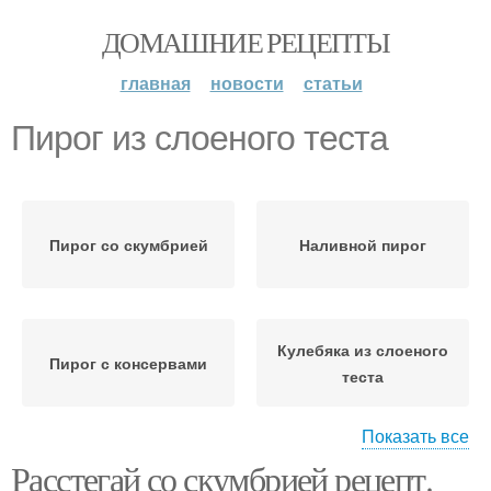
ДОМАШНИЕ РЕЦЕПТЫ
главная
новости
статьи
Пирог из слоеного теста
Пирог со скумбрией
Наливной пирог
Кулебяка из слоеного
Пирог с консервами
теста
Показать все
Расстегай со скумбрией рецепт.
Пирог с сырой рыбой
Пироги с рыбой