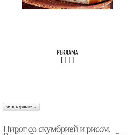
Рыбные пироги
Пироги на любой
Пирог из песочного
Пирог на кефире
теста
Пирог на дрожжевом
Пирог на майонезе
тесте
читать дальше →
Пирог из консервов
Пирог из красной
Пирог со скумбрией и рисом.