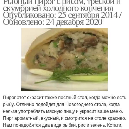
Рыбный пирог с рисом, треской и
скумбрией холодного копчения
Опубликовано: 25 сентября 2014 /
Пирог на сковороде
Заливный пирог
Обновлено: 24 декабря 2020
Косичка из слоеного
Тест с сыром
теста
Тест с курицей
Тест с шоколадом
Пирог этот скрасит также постный стол, когда можно есть
рыбу. Отлично подойдет для Новогоднего стола, когда
нельзя употреблять мясную пищу и украсит ваше меню.
Пирг ароматный, вкусный, и смотрится на столе красиво.
Нам понадобятся два вида рыбки, рис и зелень. Кстати,