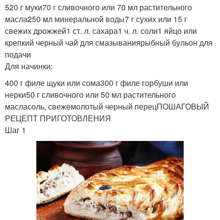
520 г муки70 г сливочного или 70 мл растительного
масла250 мл минеральной воды7 г сухих или 15 г
Пирог с
свежих дрожжей1 ст. л. сахара1 ч. л. соли1 яйцо или
консервированной
Начинка для пирога
крепкий черный чай для смазываниярыбный бульон для
скумбрией
подачи
Для начинки:
400 г филе щуки или сома300 г филе горбуши или
нерки50 г сливочного или 50 мл растительного
Быстрый пирог
Пирог с рыбой
масласоль, свежемолотый черный перецПОШАГОВЫЙ
РЕЦЕПТ ПРИГОТОВЛЕНИЯ
Шаг 1
Рис из дрожжевого
Рисовый пирог
теста
Пирог из воздушного
Слоеный тест
теста