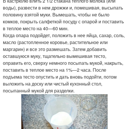
В кастрюлю влить 2 1/2 стакана теплого мо­лока (или
воды), развести в нем дрожжи и, помешивая, высыпать
половину взятой муки. Вымешать, чтобы не было
комков, покрыть салфеткой посуду с опарой и поставить
в теплое место на 40—60 мин.
Когда опара подойдет, положить в нее яйца, сахар, соль,
масло (растопленное коровье, растительное или
маргарин) и все это размешать. Затем добавить
оставшуюся муку, тщательно вы­мешивая тесто,
оправить его, сверху немного посыпать мукой, накрыть,
поставить в теп­лое место на 1%—2 часа. После
подъема тесто опустить и дать вновь подойти, потом
выложить на доску или чистый кухонный стол,
посыпанный мукой для разделки.