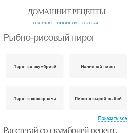
ДОМАШНИЕ РЕЦЕПТЫ
главная
новости
статьи
Рыбно-рисовый пирог
Пирог со скумбрией
Наливной пирог
Пирог с консервами
Пирог с сырой рыбой
Показать все
Расстегай со скумбрией рецепт.
Пироги с рыбой
Рыбный пирог