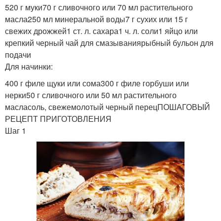
520 г муки70 г сливочного или 70 мл растительного
масла250 мл минеральной воды7 г сухих или 15 г
свежих дрожжей1 ст. л. сахара1 ч. л. соли1 яйцо или
Начинка для пирога
Быстрый пирог
крепкий черный чай для смазываниярыбный бульон для
подачи
Для начинки:
400 г филе щуки или сома300 г филе горбуши или
нерки50 г сливочного или 50 мл растительного
Пирог с рыбой
Рисовый пирог
масласоль, свежемолотый черный перецПОШАГОВЫЙ
РЕЦЕПТ ПРИГОТОВЛЕНИЯ
Шаг 1