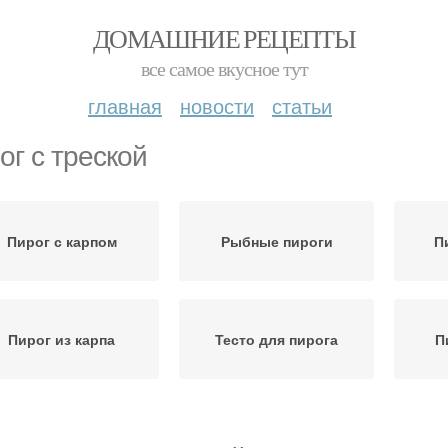
ДОМАШНИЕ РЕЦЕПТЫ
все самое вкусное тут
главная
новости
статьи
ог с треской
Пирог с карпом
Рыбные пироги
П
Пирог из карпа
Тесто для пирога
П
Слоёный пирог
Пирог с красной