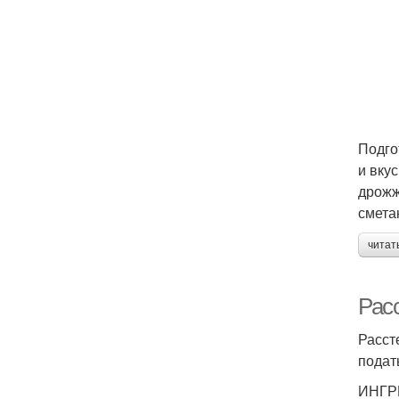
Подго
и вку
дрожж
смета
читат
Рас
Расст
подат
ИНГР