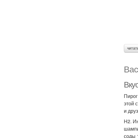
читат
Вас
Вку
Пирог
этой 
и дру
H2. И
шампи
соды 