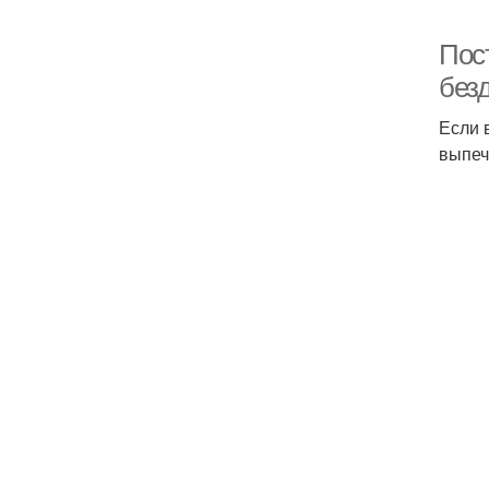
Пос
без
Если 
выпеч