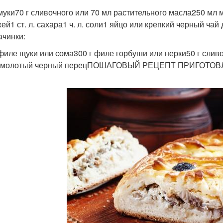
 муки70 г сливочного или 70 мл растительного масла250 мл 
ей1 ст. л. сахара1 ч. л. соли1 яйцо или крепкий черный ч
ачинки:
 филе щуки или сома300 г филе горбуши или нерки50 г слив
емолотый черный перецПОШАГОВЫЙ РЕЦЕПТ ПРИГОТО