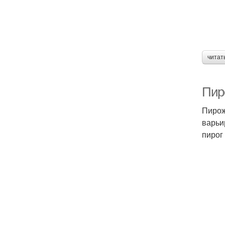
читат
Пир
Пирож
варьи
пирог