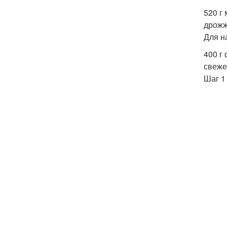
520 г
дрожж
Для н
400 г
свеж
Шаг 1