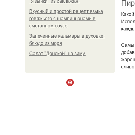
"Язычки" из баклажан.
Пиро
Вкусный и простой рецепт языка
Какой
говяжьего с шампиньонами в
Испол
сметанном соусе
кажды
Запеченные кальмары в духовке:
блюдо из моря
Самый
добав
Салат "Донской" на зиму.
жарен
сливо