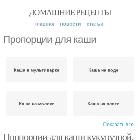
ДОМАШНИЕ РЕЦЕПТЫ
главная
новости
статьи
Пропорции для каши
Каша в мультиварке
Каша на воде
Каша на молоке
Каша на плите
Показать все
Пропорции для каши кукурузной.
Каши в мультиварке
Каши на плите