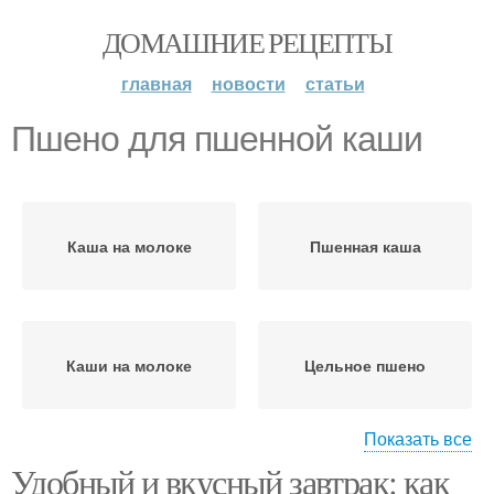
ДОМАШНИЕ РЕЦЕПТЫ
главная
новости
статьи
Пшено для пшенной каши
Каша на молоке
Пшенная каша
Каши на молоке
Цельное пшено
Показать все
Удобный и вкусный завтрак: как
Каши в мультиварке
Каши с молоком