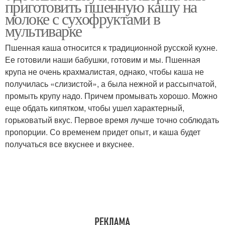
приготовить пшенную кашу на
молоке с сухофруктами в
мультиварке
Пшенная каша относится к традиционной русской кухне.
Каша с сухофруктами
Каша с молоком
Ее готовили наши бабушки, готовим и мы. Пшенная
крупа не очень крахмалистая, однако, чтобы каша не
получилась «слизистой», а была нежной и рассыпчатой,
промыть крупу надо. Причем промывать хорошо. Можно
Любимая каша
Быстрые каши
еще обдать кипятком, чтобы ушел характерный,
горьковатый вкус. Первое время лучше точно соблюдать
пропорции. Со временем придет опыт, и каша будет
получаться все вкуснее и вкуснее.
Данная каша