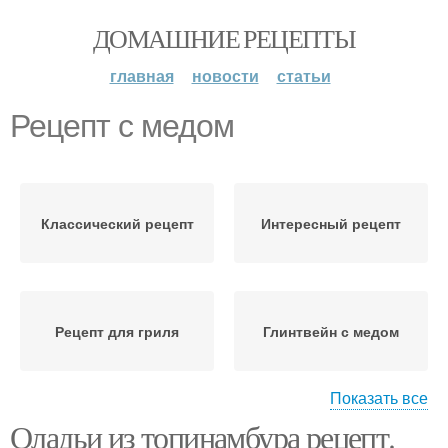
ДОМАШНИЕ РЕЦЕПТЫ
главная
новости
статьи
Рецепт с медом
Классический рецепт
Интересный рецепт
Рецепт для гриля
Глинтвейн с медом
Показать все
Оладьи из топинамбура рецепт.
Глинтвейны с медом
Рецепт с апельсином