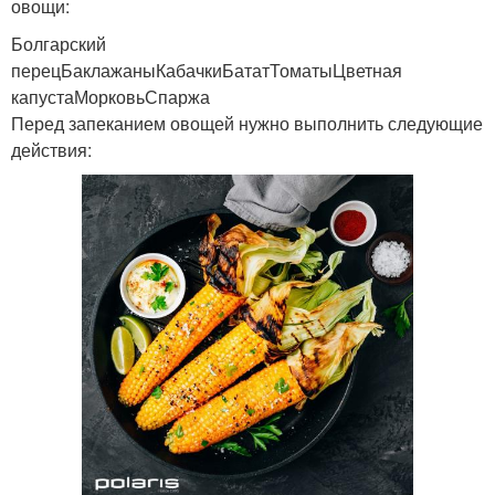
овощи:
Болгарский
перецБаклажаныКабачкиБататТоматыЦветная
капустаМорковьСпаржа
Перед запеканием овощей нужно выполнить следующие
действия: