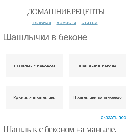
ДОМАШНИЕ РЕЦЕПТЫ
главная
новости
статьи
Шашлычки в беконе
Шашлык с беконом
Шашлык в беконе
Куриные шашлычки
Шашлычки на шпажках
Показать все
Шашлык с беконом на мангале.
Курица в беконе
Рулетики в беконе