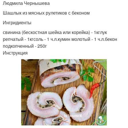
Людмила Чернышева
Шашлык из мясных рулетиков с беконом
Ингридиенты
свинина (бескостная шейка или корейка) - 1кглук
репчатый - 1кгсоль - 1 ч.л.кумин молотый - 1 ч.л.бекон
подкопченный - 250г
Инструкция