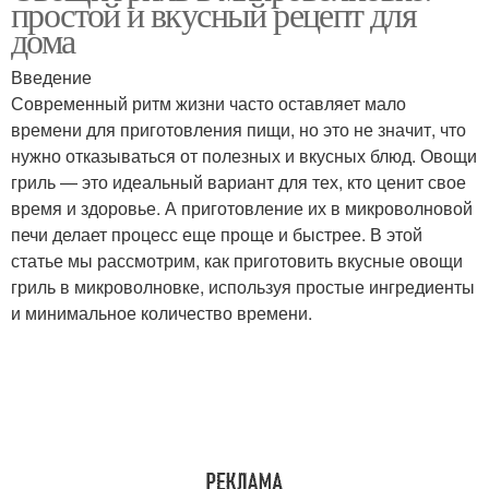
простой и вкусный рецепт для
дома
Введение
Современный ритм жизни часто оставляет мало
Томатный соус
Соус с чесноком
времени для приготовления пищи, но это не значит, что
нужно отказываться от полезных и вкусных блюд. Овощи
гриль — это идеальный вариант для тех, кто ценит свое
время и здоровье. А приготовление их в микроволновой
Соус из помидор
Соус из томатов
печи делает процесс еще проще и быстрее. В этой
статье мы рассмотрим, как приготовить вкусные овощи
гриль в микроволновке, используя простые ингредиенты
и минимальное количество времени.
Соус из томатной пасты
Пасты с базиликом
Соус для спагетти
Соус для макарон