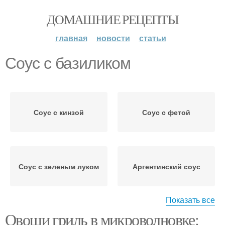
ДОМАШНИЕ РЕЦЕПТЫ
главная
новости
статьи
Соус с базиликом
Соус с кинзой
Соус с фетой
Соус с зеленым луком
Аргентинский соус
Показать все
Овощи гриль в микроволновке:
Помидоры с базиликом
Соус на зиму