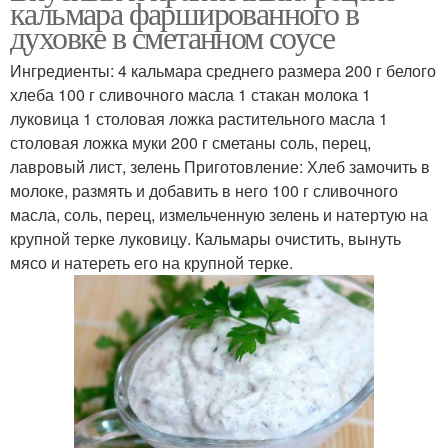
кальмара фаршированного в
огурцами
огурцами
духовке в сметанном соусе
Ингредиенты: 4 кальмара среднего размера 200 г белого
хлеба 100 г сливочного масла 1 стакан молока 1
Соус с авокадо
Соус с грибами
луковица 1 столовая ложка растительного масла 1
столовая ложка муки 200 г сметаны соль, перец,
лавровый лист, зелень Приготовление: Хлеб замочить в
молоке, размять и добавить в него 100 г сливочного
Соус с томатной пастой
Соус с горчицей
масла, соль, перец, измельченную зелень и натертую на
крупной терке луковицу. Кальмары очистить, вынуть
мясо и натереть его на крупной терке.
Соус с кресс-салатом