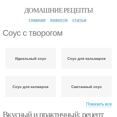
ДОМАШНИЕ РЕЦЕПТЫ
главная
новости
статьи
Соус с творогом
Идеальный соус
Соус для кальмаров
Соус для калмаров
Сметанный соус
Показать все
Вкусный и практичный: рецепт
Соус с солеными
Соус со свежими