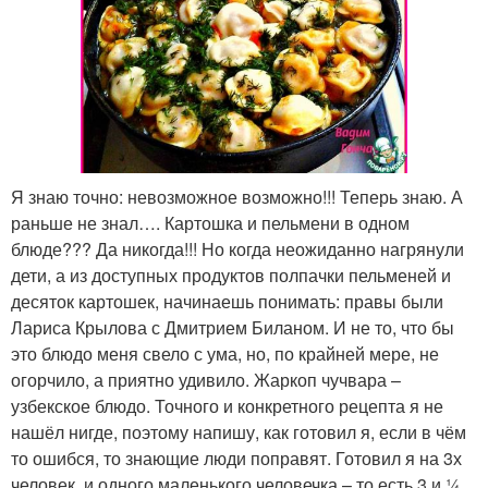
Я знаю точно: невозможное возможно!!! Теперь знаю. А
раньше не знал…. Картошка и пельмени в одном
блюде??? Да никогда!!! Но когда неожиданно нагрянули
дети, а из доступных продуктов полпачки пельменей и
десяток картошек, начинаешь понимать: правы были
Лариса Крылова с Дмитрием Биланом. И не то, что бы
это блюдо меня свело с ума, но, по крайней мере, не
огорчило, а приятно удивило. Жаркоп чучвара –
узбекское блюдо. Точного и конкретного рецепта я не
нашёл нигде, поэтому напишу, как готовил я, если в чём
то ошибся, то знающие люди поправят. Готовил я на 3х
человек, и одного маленького человечка – то есть 3 и ¼