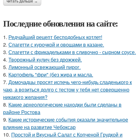
читать дальше →
Последние обновления на сайте:
1.
Редчайший рецепт бесподобных котлет!
2.
Спагетти с курочкой и овощами в казане.
3.
Спагетти с фрикадельками в сливочно - сырном соусе.
4.
Творожный кулич без дрожжей.
5.
Лимонный освежающий пирог.
6.
Картофель "фри" (без жира и масла.
7.
Домочадцы просят испечь чего-нибудь сладенького к
чаю, а возиться долго с тестом у тебя нет совершенно
никакого желания?
8.
Какие археологические находки были сделаны в
районе Ростова
9.
Какие исторические события оказали значительное
влияние на развитие Чебоксар
10.
Простой и Вкусный Салат с Копченой Грудкой и