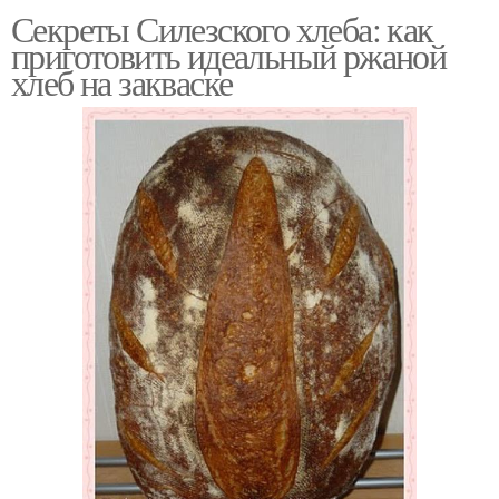
Секреты Силезского хлеба: как
Закваска в
Ржаная закваска
приготовить идеальный ржаной
приготовлении
хлеб на закваске
Хлеб на ржаной
Ароматный хлеб
закваске
Хлеба в духовке
Бездрожжевой хлеб
Цельнозерновой хлеб
Хлеб в мультиварке