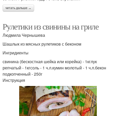
читать дальше →
Рулетики из свинины на гриле
Людмила Чернышева
Шашлык из мясных рулетиков с беконом
Ингридиенты
свинина (бескостная шейка или корейка) - 1кглук
репчатый - 1кгсоль - 1 ч.л.кумин молотый - 1 ч.л.бекон
подкопченный - 250г
Инструкция