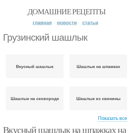
ДОМАШНИЕ РЕЦЕПТЫ
главная
новости
статьи
Грузинский шашлык
Вкусный шашлык
Шашлык на шпажках
Шашлык на сковороде
Шашлык из свинины
Показать все
Вкусный шашлык на шпажках на
Шашлык на сковородке
Куриный шашлык