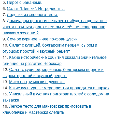
5.
Пирог с бананами.
6.
Салат "Шишки". Ингредиенты:
7.
Лодочки из слоёного теста.
8.
Домочадцы просят испечь чего-нибудь сладенького к
чаю, а возиться долго с тестом у тебя нет совершенно
никакого желания?
9.
Сочное куриное Филе по-французски.
10.
Салат с курицей, болгарским перцем, сыром и
огурцом: простой и вкусный рецепт
11.
Какие исторические события оказали значительное
влияние на развитие Чебоксар
12.
Салат с курицей, морковью, болгарским перцем и
сыром: простой и вкусный рецепт
13.
Мясо по-грузински в духовке.
14.
Какие культурные мероприятия проводятся в парках
15.
Уникальный вкус: как приготовить хлеб с солодом на
закваске
16.
Легкое тесто для мантов: как приготовить в
хлебопечке и мастерски слепить