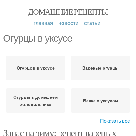
ДОМАШНИЕ РЕЦЕПТЫ
главная
новости
статьи
Огурцы в уксусе
Огурцов в уксусе
Вареные огурцы
Огурцы в домашнем
Банка с уксусом
холодильнике
Показать все
Запас на зиму: рецепт вареных
Огурцы в уксусную
Огурцы на стол