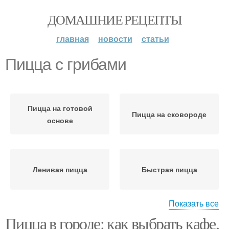
ДОМАШНИЕ РЕЦЕПТЫ
главная
новости
статьи
Пицца с грибами
Пицца на готовой
Пицца на сковороде
основе
Ленивая пицца
Быстрая пицца
Показать все
Пицца в городе: как выбрать кафе,
Пицца на готовых
Домашняя пицца