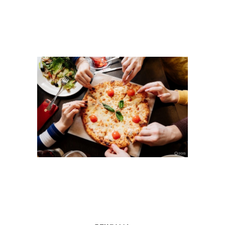
Грибы с картошкой
Итальянская пицца
Пицца с белыми
Грибы в пицце
Пицца на тонком тесто
Закрытая пицца
Пицца с курицей
За закрытая пицца