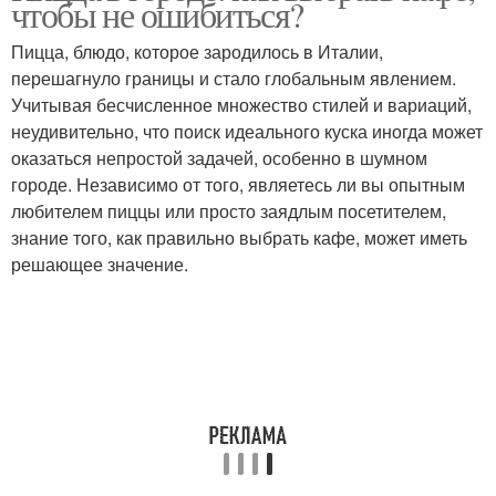
чтобы не ошибиться?
коржах
Пицца, блюдо, которое зародилось в Италии,
перешагнуло границы и стало глобальным явлением.
Учитывая бесчисленное множество стилей и вариаций,
Начинки для пиццы
Начинка для пиццы
неудивительно, что поиск идеального куска иногда может
оказаться непростой задачей, особенно в шумном
городе. Независимо от того, являетесь ли вы опытным
любителем пиццы или просто заядлым посетителем,
Гавайская пицца
Мексиканская пицца
знание того, как правильно выбрать кафе, может иметь
решающее значение.
Пицца в духовке
Обалденная пицца
Пицца в сковороде
Сушеные грибы