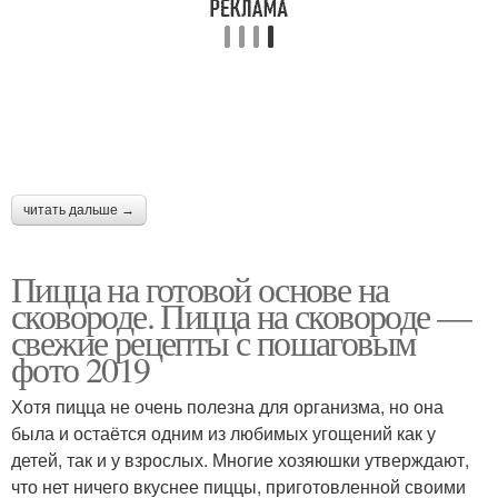
Пицца с сосисками
Сыр для пиццы
Соус для пиццы
Сливочная пицца
читать дальше →
Пицца на готовой основе на
Ингредиенты для
сковороде. Пицца на сковороде —
Пицца в микроволновке
грибной пиццы
свежие рецепты с пошаговым
фото 2019
Хотя пицца не очень полезна для организма, но она
Пицца с солеными
была и остаётся одним из любимых угощений как у
Пицца с колбасой
огурцами
детей, так и у взрослых. Многие хозяюшки утверждают,
что нет ничего вкуснее пиццы, приготовленной своими