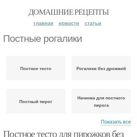
ДОМАШНИЕ РЕЦЕПТЫ
главная
новости
статьи
Постные рогалики
Постное тесто
Рогалики без дрожжей
Начинка для постного
Постный пирог
пирога
Показать все
Постное тесто для пирожков без
Тест для постной
Постные пирожки