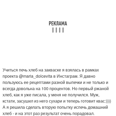
Хлеба на хмелевой
Хлеб без дрожжей
закваске
Закваски для
Закваски в пекарне
пшеничного хлеба
Хлеб из пшеничной
Муки на хмелевой
муки
закваске
Учиться печь хлеб на закваске я взялась в рамках
проекта @maria_dolcevita в Инстаграм. Я давно
пользуюсь ее рецептами разной выпечки и не только и
Хлеб на хмелевой
Закваска для получения
всегда довольна на 100 процентов. Но первый ржаной
закваске
хлеб, как я уже писала, у меня не получился. Муж,
кстати, засушил из него сухари и теперь готовит квас:))))
А я решила сделать вторую попытку испечь домашний
Хлеба в домашних
Закваска для белого
хлеб - и на этот раз результат очень порадовал.