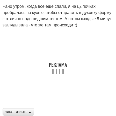
условиях
хлеба
Рано утром, когда всё ещё спали, я на цыпочках
пробралась на кухню, чтобы отправить в духовку форму
с отлично подошедшим тестом. А потом каждые 5 минут
заглядывала - что же там происходит:)
Закваски для хлеба
Закваска для хлеба
Закваска для
Закваска для ржаного
бездрожжевого хлеба
хлеба
Хлеба по госту
Пшеничная закваска
Закваска на ржаном
Чиабатт на закваске
читать дальше →
стартере