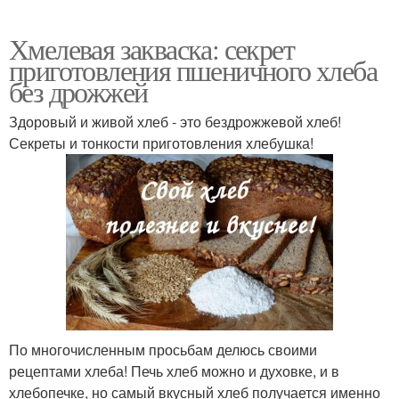
Хмелевая закваска: секрет
приготовления пшеничного хлеба
Хлеб на закваске
Сильная закваска
без дрожжей
Здоровый и живой хлеб - это бездрожжевой хлеб!
Секреты и тонкости приготовления хлебушка!
По многочисленным просьбам делюсь своими
рецептами хлеба! Печь хлеб можно и духовке, и в
хлебопечке, но самый вкусный хлеб получается именно