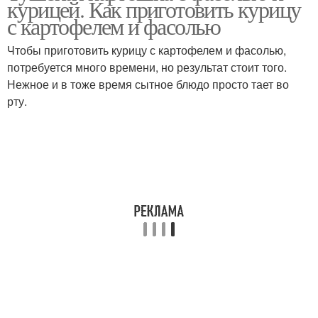
курицей. Как приготовить курицу
соусе
с картофелем и фасолью
Чтобы приготовить курицу с картофелем и фасолью,
потребуется много времени, но результат стоит того.
Стручковая фасоль
Фасоли в мультиварке
Нежное и в тоже время сытное блюдо просто тает во
рту.
Фасоль с томатом
Фасоль в белом
Запеканка из
Фасоли с курицей
стручковой фасоли
Свинин с
Фасоль с грибами
консервированной
фасолью