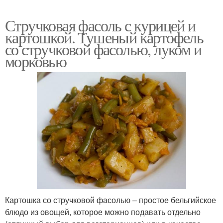
Стручковая фасоль с курицей и
Фасоль в томатном
Салат со стручковой
картошкой. Тушеный картофель
соусе
фасолью
со стручковой фасолью, луком и
морковью
Картошка с курицей
Фасоль в сметане
Филе со стручковой
Картошки с фасолью
фасолью
Фасоль в сметанно-
Курица с белой
томатном соусе
Картошка со стручковой фасолью – простое бельгийское
блюдо из овощей, которое можно подавать отдельно