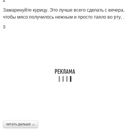
Замаринуйте курицу. Это лучше всего сделать с вечера,
Картошка со
чтобы мясо получилось нежным и просто таяло во рту, .
Фасоль с картошкой
стручковой фасолью
3
Фасоль в сливочном
Соус с курицей
соусе
Курица с брокколи и
Фасоль на сковороде
Курица со стручковой
Курица в мультиварке
фасолью
читать дальше →