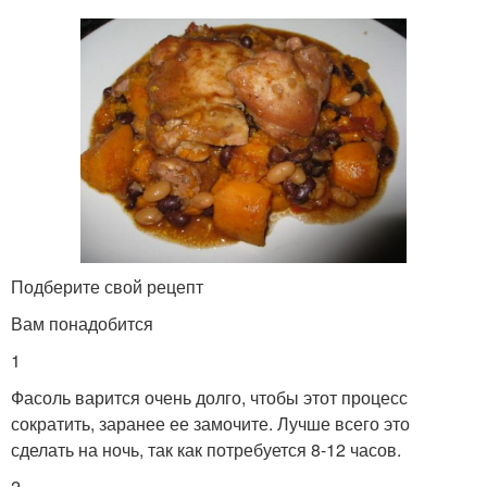
Картофель со
Фасоль с мясом
стручковой фасолью
Рагу со стручковой
Спаржевая фасоль
фасолью
Подберите свой рецепт
Вам понадобится
Фасоль с кабачком
Фасоль в духовке
1
Фасоль варится очень долго, чтобы этот процесс
сократить, заранее ее замочите. Лучше всего это
Соус со стручковой
Жаркое со стручковой
сделать на ночь, так как потребуется 8-12 часов.
фасолью
фасолью
2