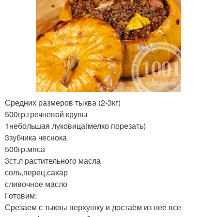
Средних размеров тыква (2-3кг)
500гр.гречневой крупы
1небольшая луковица(мелко порезать)
3зубчика чеснока
500гр.мяса
3ст.л растительного масла
соль,перец,сахар
сливочное масло
Готовим:
Срезаем с тыквы верхушку и достаём из неё все