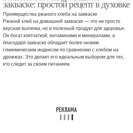
закваске: простой рецепт в духовке
хлеба
Преимущества ржаного хлеба на закваске
Ржаной хлеб на домашней закваске — это не просто
Разница между ржаным
вкусная выпечка, но и полезный продукт для здоровья.
Хлеб на живой
хлебом
Он богат клетчаткой, витаминами и минералами, а
благодаря закваске обладает более низким
гликемическим индексом по сравнению с хлебом на
дрожжах. Это делает его идеальным выбором для тех,
Ингредиенты для
Хлеб на закваске
кто следит за своим питанием.
ржаной хлеб