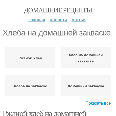
ДОМАШНИЕ РЕЦЕПТЫ
главная
новости
статьи
Хлеба на домашней закваске
Хлеб на домашней
Ржаной хлеб
закваске
Хлеба на закваске
Домашний закваска
Показать все
Ржаной хлеб на домашней
Закваска для ржаного
Закваска в духовке