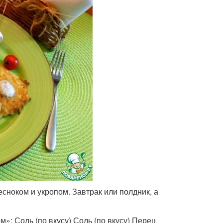
есноком и укропом. Завтрак или полдник, а
»: Соль (по вкусу) Соль (по вкусу) Перец