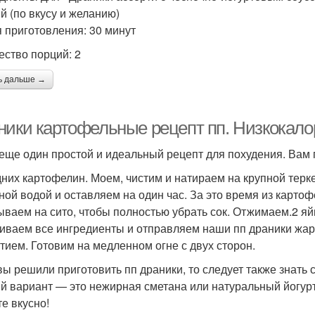
й (по вкусу и желанию)
 приготовления: 30 минут
ество порций: 2
ь дальше →
ники картофельные рецепт пп. Низкокало
 еще один простой и идеальный рецепт для похудения. Вам
дних картофелин. Моем, чистим и натираем на крупной терк
ной водой и оставляем на один час. За это время из карто
ываем на сито, чтобы полностью убрать сок. Отжимаем.2 яйц
ваем все ингредиенты и отправляем наши пп драники жар
тием. Готовим на медленном огне с двух сторон.
вы решили приготовить пп драники, то следует также знать 
й вариант — это нежирная сметана или натуральный йогурт!
те вкусно!