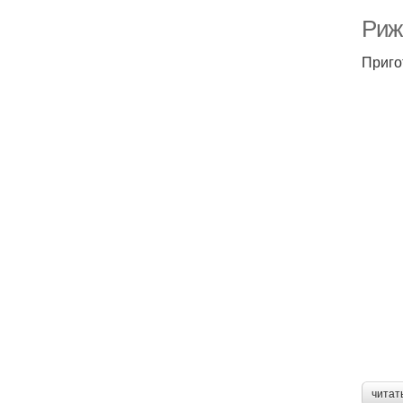
Риж
Приго
читат