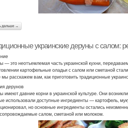
ь дальше →
диционные украинские деруны с салом: р
ение
ы — это неотъемлемая часть украинской кухни, передаваем
товлении картофельные оладьи с салом или сметаной стали
е мы расскажем вам, как приготовить традиционные украинс
ия дерунов
ы имеют давние корни в украинской культуре. Они возникли 
ые использовали доступные ингредиенты — картофель, мук
ционировал, но основные ингредиенты остались неизменны
 сопровождаемые салом, сметаной или молоком.