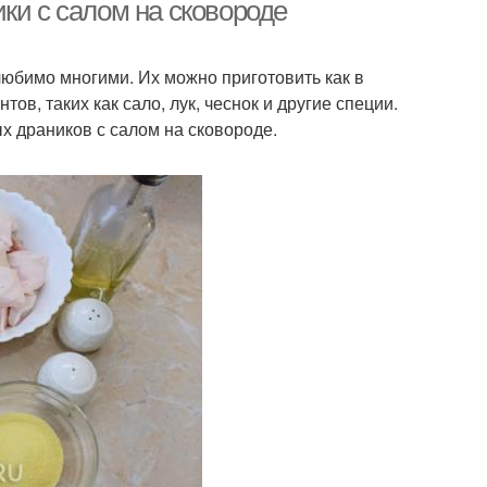
драники
ки с салом на сковороде
любимо многими. Их можно приготовить как в
аники с сыром
Драники в духовке
ов, таких как сало, лук, чеснок и другие специи.
х драников с салом на сковороде.
аники без муки