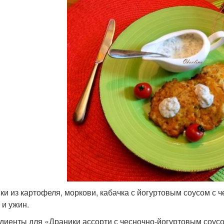
ки из картофеля, моркови, кабачка с йогуртовым соусом с ч
 и ужин.
диенты для «Драники ассорти с чесночно-йогуртовым соусом