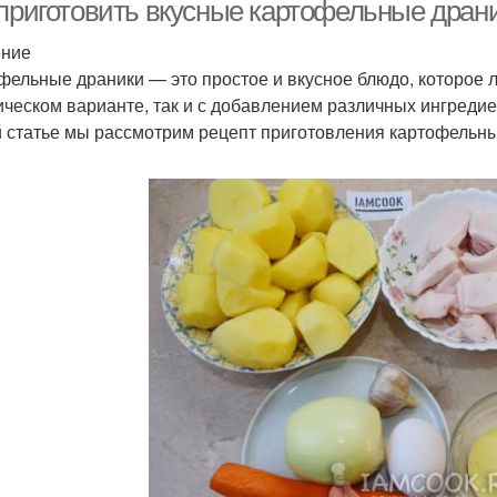
 приготовить вкусные картофельные драни
ение
фельные драники — это простое и вкусное блюдо, которое 
иетические драники
Драники на пару
Др
ическом варианте, так и с добавлением различных ингредиент
й статье мы рассмотрим рецепт приготовления картофельны
Драники на
аники в вафельнице
Др
электрическом гриле