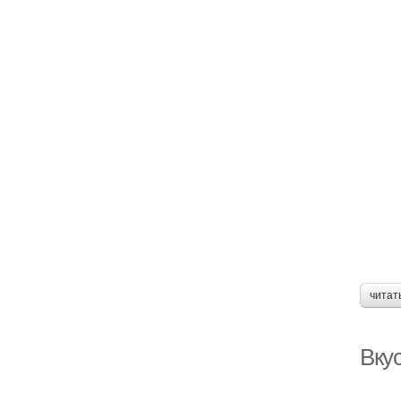
читат
Вку