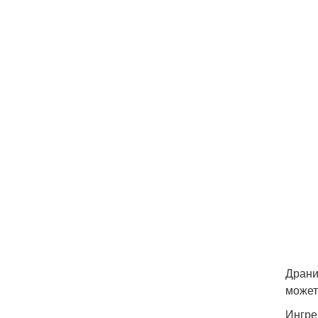
Драни
может
Ингре