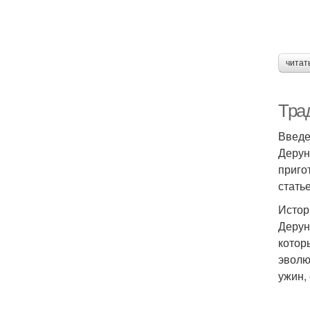
читат
Тра
Введ
Дерун
приго
стать
Истор
Дерун
котор
эволю
ужин,