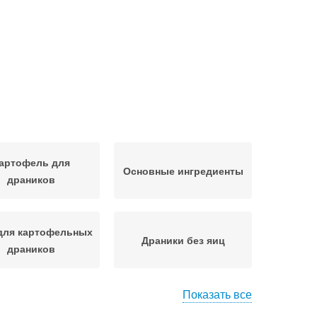
артофель для
Основные ингредиенты
драников
для картофельных
Драники без яиц
драников
Показать все
зкокалорийные
Драники из картофеля