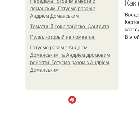
Передача Готовим вместе с
Как
доманским. Готуємо разом з
Введ
Андрієм Доманським
Карто
Томатный сок с табаско. Сангрита
Д
класс
В это
Рулет, который не ломается.
Готуємо разом з Андрієм
Доманським та Андрієм дромовим
Др
рецепти. Готуємо разом з Андрієм
Доманським