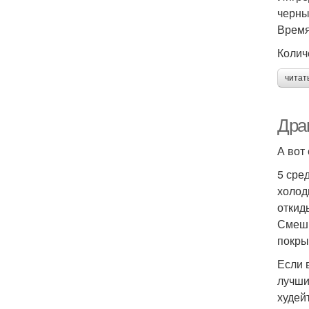
черны
Время
Колич
читат
Дра
А вот
5 сре
холод
откид
Смеши
покры
Если 
лучши
худей