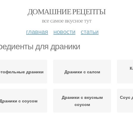
ДОМАШНИЕ РЕЦЕПТЫ
все самое вкусное тут
главная
новости
статьи
редиенты для драники
К
ртофельные драники
Драники с салом
Драники с вкусным
Соус 
Драники с соусом
соусом
Ни
Соус для драников
Соус к драникам