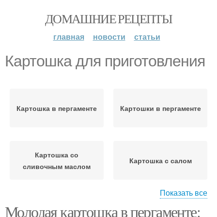
ДОМАШНИЕ РЕЦЕПТЫ
главная
новости
статьи
Картошка для приготовления
Картошка в пергаменте
Картошки в пергаменте
Картошка со
Картошка с салом
сливочным маслом
Показать все
Молодая картошка в пергаменте:
Картошка с паприкой
Картошка с луком