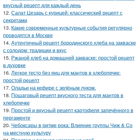
вкусный рецепт для каждый день
12.
Салат Цезарь с курицей: классический рецепт с
секретами
13.
Какие современные культурные события регулярно
проводятся в Москве
14.
Аутентичный рецепт бородинского хлеба на закваске
с солодом: традиции и вкус
15.
Ржаной хлеб на домашней закваске: простой рецепт
в духовке
16.
Легкое тесто без яиц для мантов в хлебопечке:
простой рецепт
17.
Оладьи на кефире с зелёным луком.
18.
Пошаговый рецепт вкусного теста для мантов в
хлебопечке
19.
Простой и вкусный рецепт картофеля запечённого в
пергаменте
20.
Чебоксары в ритме рока: Влияние группы Чиж & Co
на местную культуру