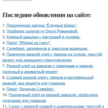
Последние обновления на сайте:
1.
Праздничная закуска "Ёлочные Шары".
2.
Подборка салатов от Ольги Романовой.
3.
Куриный шашлык с картошкой в духовке.
4.
Пирог "Яблоки на снегу".
5.
Скумбрия, запечённая в томатном маринаде.
6.
Пшенично-ржаной хлеб с тмином на солоде: простой
рецепт для домашнего приготовления
7.
Ржаной хлеб на закваске с семечками и тмином:
полезный и ароматный рецепт
8.
Сладкий ржаной хлеб с тмином и картофельный
ржаной: два рецепта для гурманов
9.
Пирог "Дружная Семейка".
10.
Пшеничный хлеб на ржаной закваске: необычное
сочетание для гурманов
11.
Салат с куриной грудкой и шампиньонами: простой и