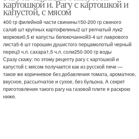
картошкой и. Рагу с картошкой и
капустой, с мясом
400 гр филейной части свинины150-200 гр свиного
сала6 шт крупных картофелины2 шт репчатый лук2
моркови0,5 кг капусты белокочанной3-4 шт лаврового
листа5-6 шт горошин душистого перцамолотый черный
перец3 ч.л. сахара1,5 ч.л. соли250-300 гр воды
Сразу скажу: по этому рецепту рагу с картошкой и
капустой с мясом получается как из русской печи —
такое же коричневое без добавления томата, ароматное,
вкусное, рассыпчатое и сухое, без бульона. А секрет
приготовления такого рагу на газовой плите я раскрою
ниже.