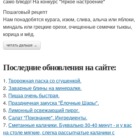
само блюдо! На конкурс "Яркое настроение"
Пошаговый рецепт
Нам понадобятся курага, изюм, слива, алыча или яблоки,
миндаль или грецкие орехи, очищенные семечки тыквы,
корица и мёд.
читать дальше →
Последние обновления на сайте:
1.
Творожная пасха со сгущенкой.
2.
Заварные блины на минералке.
3.
Пицца очень быстрая.
4.
Праздничная закуска "Ёлочные Шары".
5.
Лимонный освежающий пирог.
6.
Салат "Признание". Ингредиенты.
7.
Сметанные калачики. Буквально 30-40 минут - и у вас
на столе мягкие, слегка рассыпчатые калачики с