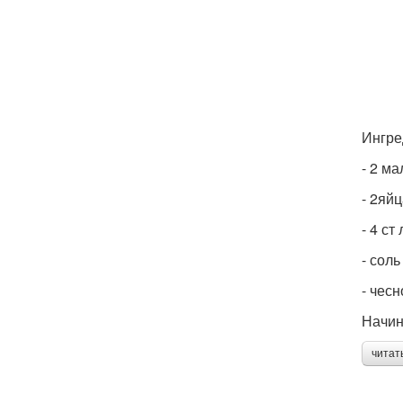
Ингре
- 2 ма
- 2яй
- 4 с
- соль
- чесн
Начин
читат