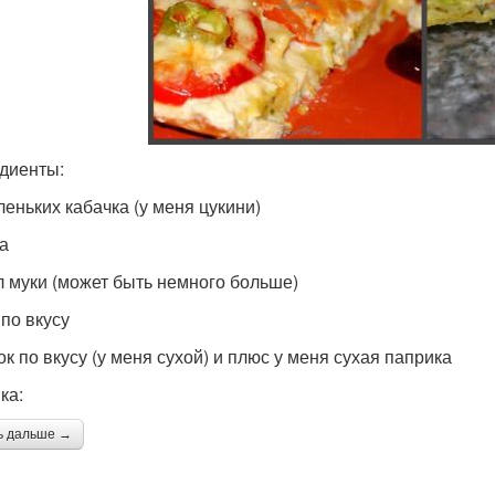
диенты:
леньких кабачка (у меня цукини)
ца
т л муки (может быть немного больше)
 по вкусу
ок по вкусу (у меня сухой) и плюс у меня сухая паприка
ка:
ь дальше →