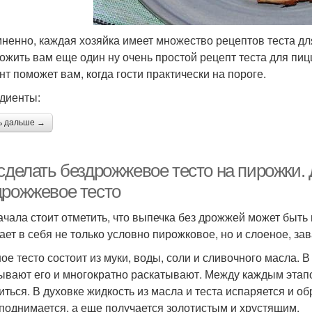
ненно, каждая хозяйка имеет множество рецептов теста дл
ожить вам еще один ну очень простой рецепт теста для пиц
нт поможет вам, когда гости практически на пороге.
диенты:
ь дальше →
 сделать бездрожжевое тесто на пирожки.
дрожжевое тесто
ачала стоит отметить, что выпечка без дрожжей может быт
ает в себя не только условно пирожковое, но и слоеное, зав
ое тесто состоит из муки, воды, соли и сливочного масла. 
ывают его и многократно раскатывают. Между каждым этап
иться. В духовке жидкость из масла и теста испаряется и о
 поднимается, а еще получается золотистым и хрустящим.