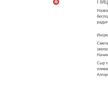
Пицц
Назва
беспо
радуя
Ингре
Сметан
(жела
Начин
Сыр т
оливк
Алгор