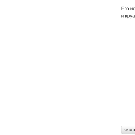
Его и
и кру
читат