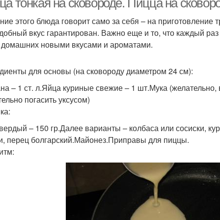
а тонкая на сковороде. Пицца на сковоро
ние этого блюда говорит само за себя – на приготовление 
добный вкус гарантирован. Важно еще и то, что каждый раз
 домашних новыми вкусами и ароматами.
диенты для основы (на сковороду диаметром 24 см):
а – 1 ст. л.Яйца куриные свежие – 1 шт.Мука (желательно, в
тельно погасить уксусом)
ка:
вердый – 150 гр.Далее варианты – колбаса или сосиски, ку
и, перец болгарский.Майонез.Приправы для пиццы.
итм: