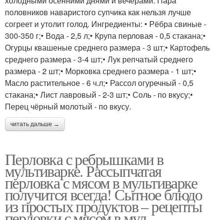
холодными осенними днями и вечерами. Пара
половников наваристого супчика как нельзя лучше
согреет и утолит голод. Ингредиенты: • Рёбра свиные -
300-350 г;• Вода - 2,5 л;• Крупа перловая - 0,5 стакана;•
Огурцы квашеные среднего размера - 3 шт;• Картофель
среднего размера - 3-4 шт;• Лук репчатый среднего
размера - 2 шт;• Морковка среднего размера - 1 шт;•
Масло растительное - 6 ч.л;• Рассол огуречный - 0,5
стакана;• Лист лавровый - 2-3 шт;• Соль - по вкусу;•
Перец чёрный молотый - по вкусу.
читать дальше →
Перловка с ребрышками в
мультиварке. Рассыпчатая
перловка с мясом в мультиварке
получится всегда! Сытное блюдо
из простых продуктов – рецепты
перловки с мясом в мул…