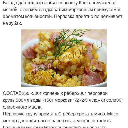
Блюдо для тех, кто любит перловку.Каша получается
мягкой, с лёгким сладковатым морковным привкусом и
ароматом копчёностей. Перловка приятно пощёлкивает
на зубах.
СОСТАВ250~300г копчёных рёбер200г перловой
крупы500мл воды~150г моркови1/2~2/3 ч ложки соли30г
сливочного масла
Перловую крупу промыть.С рёбер срезать мясо. Мясо
можно дополнительно нарезать, а можно оставить
большими кусками.Морковь очистить и нарезать.