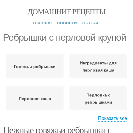
ДОМАШНИЕ РЕЦЕПТЫ
главная
новости
статьи
Ребрышки с перловой крупой
Ингредиенты для
Говяжьи ребрышки
перловая каша
Перловка с
Перловая каша
ребрышками
Показать все
Нежные говяжьи ребрышки с
Перловый плов