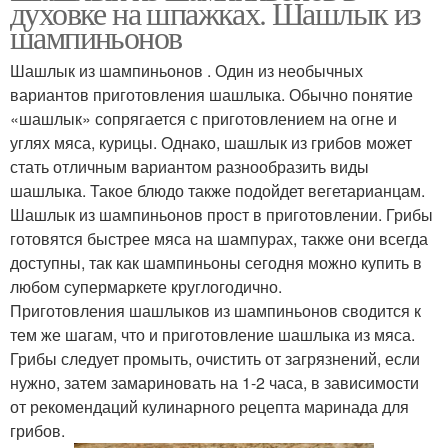
духовке на шпажках. Шашлык из
сливками
шампиньоны
шампиньонов
Шашлык из шампиньонов . Один из необычных
вариантов приготовления шашлыка. Обычно понятие
Шампиньоны с зеленью
Шампиньоны с курицей
«шашлык» сопрягается с приготовлением на огне и
углях мяса, курицы. Однако, шашлык из грибов может
стать отличным вариантом разнообразить виды
Шампиньоны в
шашлыка. Такое блюдо также подойдет вегетарианцам.
Шампиньоны на
сметанно-горчичном
Шашлык из шампиньонов прост в приготовлении. Грибы
мангале
маринаде
готовятся быстрее мяса на шампурах, также они всегда
доступны, так как шампиньоны сегодня можно купить в
любом супермаркете круглогодично.
Шампиньоны в
Приготовления шашлыков из шампиньонов сводится к
Шампиньоны с беконом
майонезе
тем же шагам, что и приготовление шашлыка из мяса.
Грибы следует промыть, очистить от загрязнений, если
нужно, затем замариновать на 1-2 часа, в зависимости
от рекомендаций кулинарного рецепта маринада для
Шампиньоны с
Шампиньоны с
грибов.
картофелем
лимонным соком