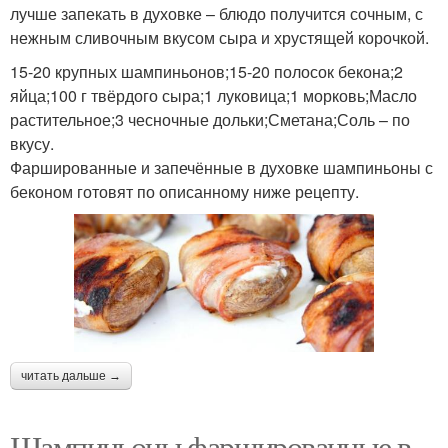
лучше запекать в духовке – блюдо получится сочным, с
нежным сливочным вкусом сыра и хрустящей корочкой.
15-20 крупных шампиньонов;15-20 полосок бекона;2
яйца;100 г твёрдого сыра;1 луковица;1 морковь;Масло
растительное;3 чесночные дольки;Сметана;Соль – по
вкусу.
Фаршированные и запечённые в духовке шампиньоны с
беконом готовят по описанному ниже рецепту.
читать дальше →
Шампиньоны фаршированные в