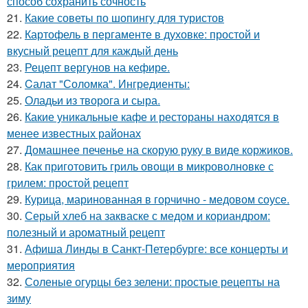
способ сохранить сочность
21.
Какие советы по шопингу для туристов
22.
Картофель в пергаменте в духовке: простой и
вкусный рецепт для каждый день
23.
Рецепт вергунов на кефире.
24.
Cалат "Соломка". Ингредиенты:
25.
Оладьи из творога и сыра.
26.
Какие уникальные кафе и рестораны находятся в
менее известных районах
27.
Домашнее печенье на скорую руку в виде коржиков.
28.
Как приготовить гриль овощи в микроволновке с
грилем: простой рецепт
29.
Курица, маринованная в горчично - медовом соусе.
30.
Серый хлеб на закваске с медом и кориандром:
полезный и ароматный рецепт
31.
Афиша Линды в Санкт-Петербурге: все концерты и
мероприятия
32.
Соленые огурцы без зелени: простые рецепты на
зиму