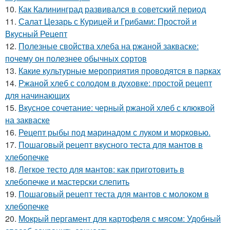
10.
Как Калининград развивался в советский период
11.
Салат Цезарь с Курицей и Грибами: Простой и
Вкусный Рецепт
12.
Полезные свойства хлеба на ржаной закваске:
почему он полезнее обычных сортов
13.
Какие культурные мероприятия проводятся в парках
14.
Ржаной хлеб с солодом в духовке: простой рецепт
для начинающих
15.
Вкусное сочетание: черный ржаной хлеб с клюквой
на закваске
16.
Рецепт рыбы под маринадом с луком и морковью.
17.
Пошаговый рецепт вкусного теста для мантов в
хлебопечке
18.
Легкое тесто для мантов: как приготовить в
хлебопечке и мастерски слепить
19.
Пошаговый рецепт теста для мантов с молоком в
хлебопечке
20.
Мокрый пергамент для картофеля с мясом: Удобный