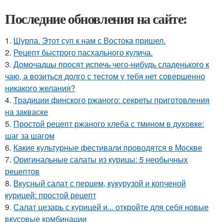
Последние обновления на сайте:
1.
Шурпа. Этот суп к нам с Востока пришел.
2.
Рецепт быстрого пасхального кулича.
3.
Домочадцы просят испечь чего-нибудь сладенького к
чаю, а возиться долго с тестом у тебя нет совершенно
никакого желания?
4.
Традиции финского ржаного: секреты приготовления
на закваске
5.
Простой рецепт ржаного хлеба с тмином в духовке:
шаг за шагом
6.
Какие культурные фестивали проводятся в Москве
7.
Оригинальные салаты из курицы: 5 необычных
рецептов
8.
Вкусный салат с перцем, кукурузой и копченой
курицей: простой рецепт
9.
Салат цезарь с курицей и... откройте для себя новые
вкусовые комбинации