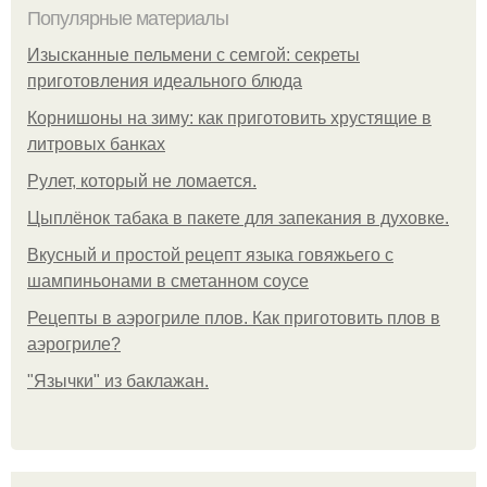
Популярные материалы
Изысканные пельмени с семгой: секреты
приготовления идеального блюда
Корнишоны на зиму: как приготовить хрустящие в
литровых банках
Рулет, который не ломается.
Цыплёнок табака в пакете для запекания в духовке.
Вкусный и простой рецепт языка говяжьего с
шампиньонами в сметанном соусе
Рецепты в аэрогриле плов. Как приготовить плов в
аэрогриле?
"Язычки" из баклажан.