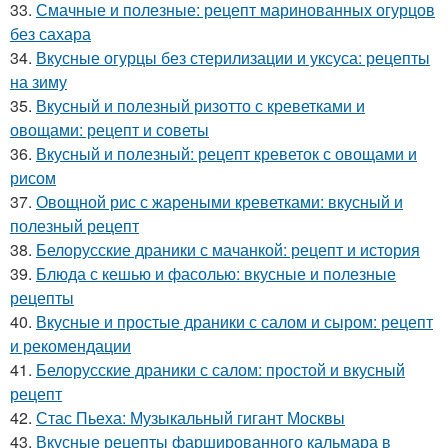
33.
Смачные и полезные: рецепт маринованных огурцов
без сахара
34.
Вкусные огурцы без стерилизации и уксуса: рецепты
на зиму
35.
Вкусный и полезный ризотто с креветками и
овощами: рецепт и советы
36.
Вкусный и полезный: рецепт креветок с овощами и
рисом
37.
Овощной рис с жареными креветками: вкусный и
полезный рецепт
38.
Белорусские драники с мачанкой: рецепт и история
39.
Блюда с кешью и фасолью: вкусные и полезные
рецепты
40.
Вкусные и простые драники с салом и сыром: рецепт
и рекомендации
41.
Белорусские драники с салом: простой и вкусный
рецепт
42.
Стас Пьеха: Музыкальный гигант Москвы
43.
Вкусные рецепты фаршированного кальмара в