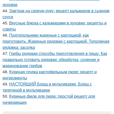
духовке
44.
Завтрак на скорую руку: рецепт кальмаров в сырном
соусе
45.
Вкусные блюда с кальмарами в духовке: рецепты и
советы
46.
Подтопольники жареные с картошкой, как
приготовить. Жареные рядовки с картошкой. Тополиная
рядовка: засолка
47.
Грибы рядовки способы приготовления в пищу. Как
правильно готовить рядовки: обработка, соление и
маринование грибов
48.
Куриная грудка картофельным пюре: рецепт и
ингредиенты
49.
НАСТОЯЩИЙ Борщ в мультиварке. Борщ с
телятиной в мультиварке
50.
Куриные филе для пюре: простой рецепт для
начинающих