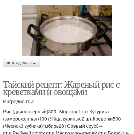
читать дальше →
Тайский рецепт: Жареный рис с
креветками и овощами
Ингредиенты:
Рис (длиннозерный)300 гМорковь1 шт.Кукуруза
(замороженная)100 гЯйца куриные2 шт.Креветки500
гЧеснок3 зубчикаИмбирь20 гСоевый соус3-4
ст.л.Рыбный соус2 ст.л.Масло кунжутное2 ст.л.Вода330-