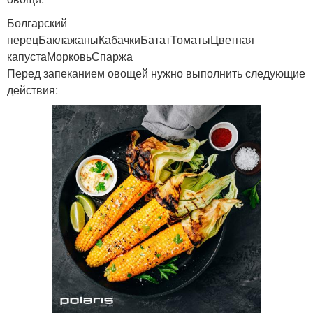
Болгарский
перецБаклажаныКабачкиБататТоматыЦветная
капустаМорковьСпаржа
Перед запеканием овощей нужно выполнить следующие
действия: