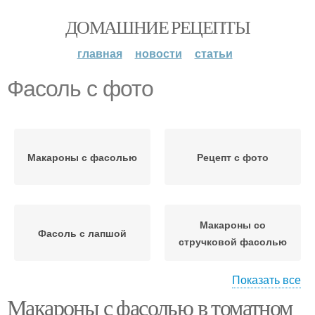
ДОМАШНИЕ РЕЦЕПТЫ
главная
новости
статьи
Фасоль с фото
Макароны с фасолью
Рецепт с фото
Макароны со
Фасоль с лапшой
стручковой фасолью
Показать все
Макароны с фасолью в томатном
Рецепт макарон с
Фасоль в томате