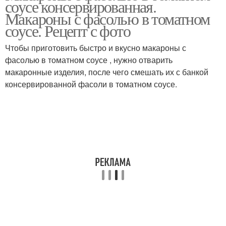
соусе консервированная.
стручковой фасолью
Макароны с фасолью в томатном
соусе. Рецепт с фото
Фасоль в томатном
Чтобы приготовить быстро и вкусно макароны с
Фарш с фасолью
соусе
фасолью в томатном соусе , нужно отварить
макаронные изделия, после чего смешать их с банкой
консервированной фасоли в томатном соусе.
Макароны с стручковой
Мясо с фасолью
фасолью
Рис с фасолью