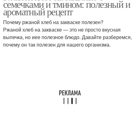
семечками и тмином: полезный и
хлеба
ароматный рецепт
Почему ржаной хлеб на закваске полезен?
Ржаной хлеб на закваске — это не просто вкусная
Полезный хлеб
Хлеб с семечками
выпечка, но иее полезное блюдо. Давайте разберемся,
почему он так полезен для нашего организма.
Хлеб со смешанной
Хлеб с зернами
мукой
Семечки на ржаной
Пшенично-ржаной хлеб
закваске
Хлеб на свежих
Ржано-пшеничный хлеб
дрожжах