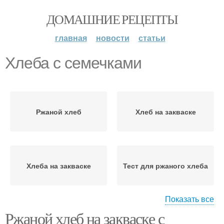
ДОМАШНИЕ РЕЦЕПТЫ
главная
новости
статьи
Хлеба с семечками
Ржаной хлеб
Хлеб на закваске
Хлеба на закваске
Тест для ржаного хлеба
Показать все
Ржаной хлеб на закваске с
Тесто для ржаного
Хлеб с семенами