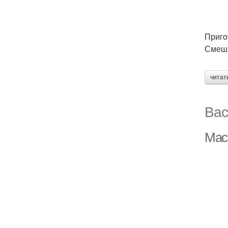
Приго
Смеша
читат
Вас
Мас