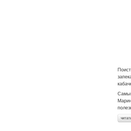
Поист
запек
кабач
Самый
Марин
полез
читат