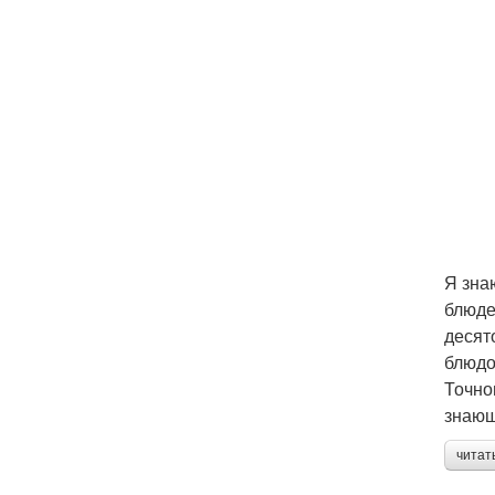
Я зна
блюде
десят
блюдо
Точно
знающ
читат