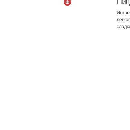
Пицц
Ингре
легко
сладк