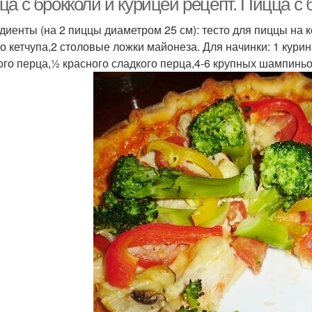
а с брокколи и курицей рецепт. Пицца с 
диенты (на 2 пиццы диаметром 25 см): тесто для пиццы на 
го кетчупа,2 столовые ложки майонеза. Для начинки: 1 кури
ого перца,½ красного сладкого перца,4-6 крупных шампиньо