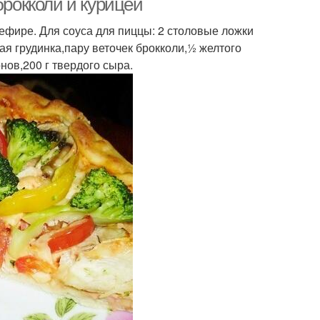
брокколи и курицей
кефире. Для соуса для пиццы: 2 столовые ложки
ная грудинка,пару веточек брокколи,½ желтого
нов,200 г твердого сыра.