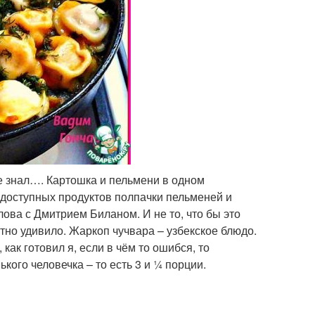
е знал…. Картошка и пельмени в одном
з доступных продуктов полпачки пельменей и
ова с Дмитрием Биланом. И не то, что бы это
ятно удивило. Жаркоп чучвара – узбекское блюдо.
как готовил я, если в чём то ошибся, то
кого человечка – то есть 3 и ¼ порции.