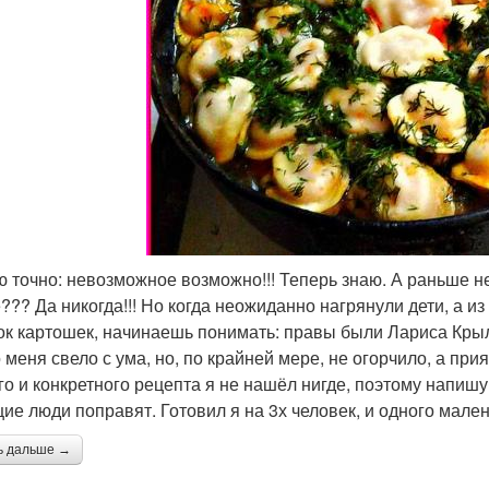
ю точно: невозможное возможно!!! Теперь знаю. А раньше н
??? Да никогда!!! Но когда неожиданно нагрянули дети, а и
ок картошек, начинаешь понимать: правы были Лариса Крыл
 меня свело с ума, но, по крайней мере, не огорчило, а при
го и конкретного рецепта я не нашёл нигде, поэтому напишу, 
ие люди поправят. Готовил я на 3х человек, и одного малень
ь дальше →