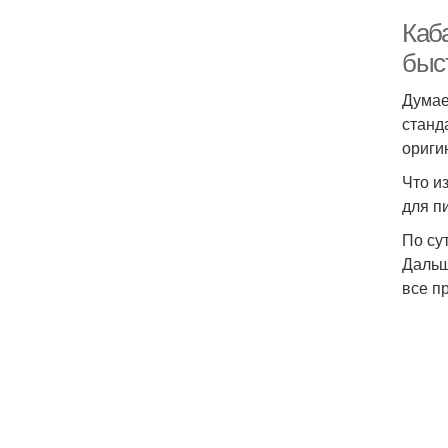
Каб
быс
Думае
станд
ориги
Что и
для п
По су
Дальш
все п