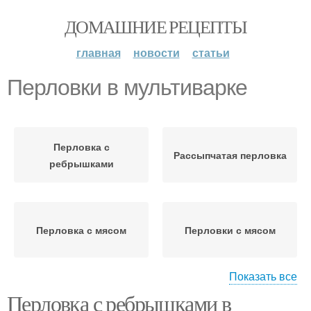
ДОМАШНИЕ РЕЦЕПТЫ
главная
новости
статьи
Перловки в мультиварке
Перловка с
Рассыпчатая перловка
ребрышками
Перловка с мясом
Перловки с мясом
Показать все
Перловка с ребрышками в
Плов из перловки
Перловки на пару