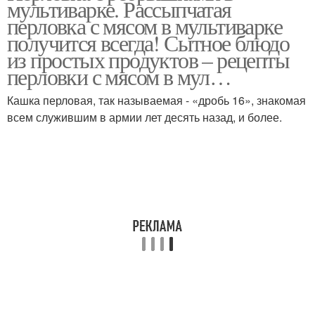
мультиварке. Рассыпчатая
перловка с мясом в мультиварке
получится всегда! Сытное блюдо
из простых продуктов – рецепты
перловки с мясом в мул…
Вкусная перловка
Блюда из перловки
Кашка перловая, так называемая - «дробь 16», знакомая
всем служившим в армии лет десять назад, и более.
Каша в мультиварке
Каши в мультиварке
Перловка с капустой
Мясо в мультиварке
Перловка в
Овощи в мультиварке
мультиварке