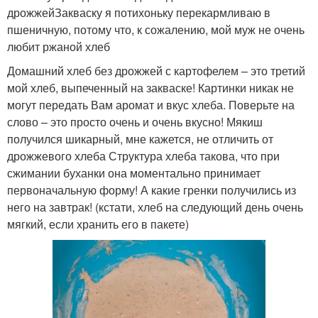
Закваска с зерном
Хмелевая закваска
дрожжейЗакваску я потихоньку перекармливаю в
пшеничную, потому что, к сожалению, мой муж не очень
любит ржаной хлеб
Домашний хлеб без дрожжей с картофелем – это третий
Закваска с медом
Закваска из картофеля
мой хлеб, выпеченный на закваске! Картинки никак не
могут передать Вам аромат и вкус хлеба. Поверьте на
слово – это просто очень и очень вкусно! Мякиш
получился шикарный, мне кажется, не отличить от
Ингредиенты для
дрожжевого хлеба Структура хлеба такова, что при
Монастырская закваска
натуральная закваска
сжимании буханки она моментально принимает
первоначальную форму! А какие гренки получились из
него на завтрак! (кстати, хлеб на следующий день очень
мягкий, если хранить его в пакете)
Закваска с картофелем
Закваска без дрожжей