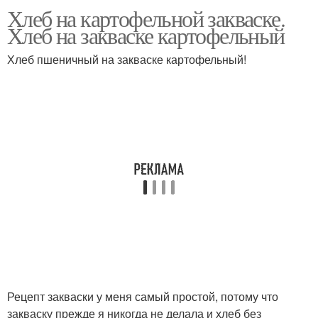
Хлеб на картофельной закваске.
Натуральная закваска
Закваска для хлеба
Хлеб на закваске картофельный
Хлеб пшеничный на закваске картофельный!
Ингредиенты для
Хлеб на ржаной
закваска
закваске
Изюмная закваска
Закваски на меду
Закваска на меду
Закваска на изюме
Рецепт закваски у меня самый простой, потому что
закваску прежде я никогда не делала и хлеб без